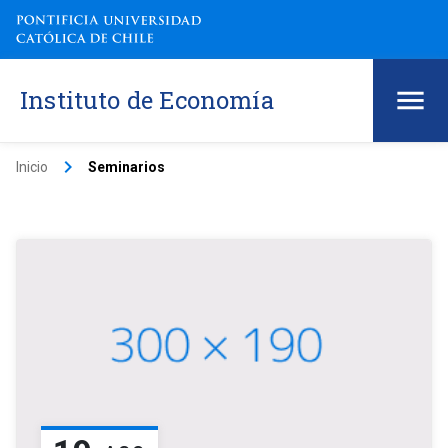
Instituto de Economía
keyboard_arrow_right
Inicio
Seminarios