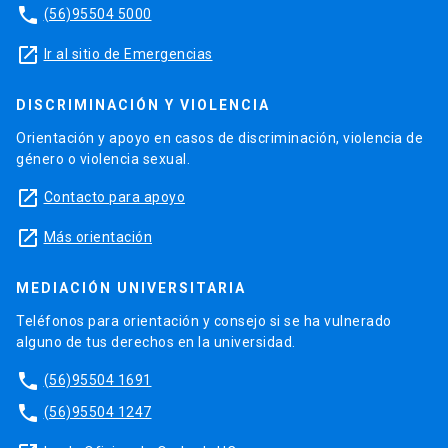
phone
(56)95504 5000
launch
Ir al sitio de Emergencias
DISCRIMINACIÓN Y VIOLENCIA
Orientación y apoyo en casos de discriminación, violencia de
género o violencia sexual.
launch
Contacto para apoyo
launch
Más orientación
MEDIACIÓN UNIVERSITARIA
Teléfonos para orientación y consejo si se ha vulnerado
alguno de tus derechos en la universidad.
phone
(56)95504 1691
phone
(56)95504 1247