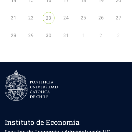
14
15
16
17
18
19
20
21
22
24
25
26
27
23
28
29
30
31
1
2
3
Instituto de Economía
Facultad de Economía y Administración UC