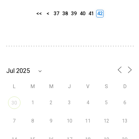
<<
<
37
38
39
40
41
42
L
M
M
J
V
S
D
1
2
3
4
5
6
30
7
8
9
10
11
12
13