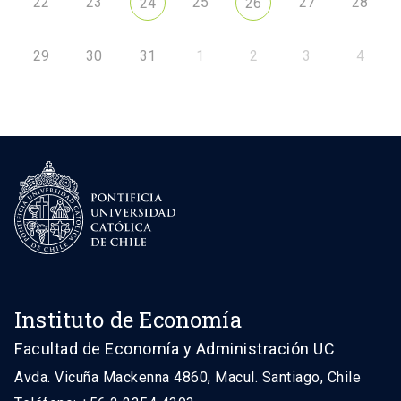
22
23
25
27
28
24
26
29
30
31
1
2
3
4
Instituto de Economía
Facultad de Economía y Administración UC
Avda. Vicuña Mackenna 4860, Macul. Santiago, Chile