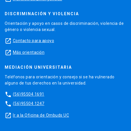
DISCRIMINACIÓN Y VIOLENCIA
Orientación y apoyo en casos de discriminación, violencia de
género o violencia sexual.
launch
Contacto para apoyo
launch
Más orientación
MEDIACIÓN UNIVERSITARIA
Teléfonos para orientación y consejo si se ha vulnerado
alguno de tus derechos en la universidad.
phone
(56)95504 1691
phone
(56)95504 1247
launch
Ir a la Oficina de Ombuds UC