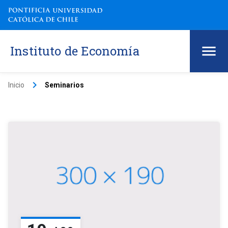
Instituto de Economía
keyboard_arrow_right
Inicio
Seminarios