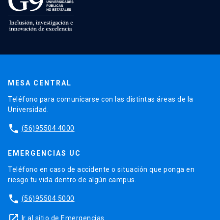
MESA CENTRAL
Teléfono para comunicarse con las distintas áreas de la
Universidad.
phone
(56)95504 4000
EMERGENCIAS UC
Teléfono en caso de accidente o situación que ponga en
riesgo tu vida dentro de algún campus.
phone
(56)95504 5000
launch
Ir al sitio de Emergencias