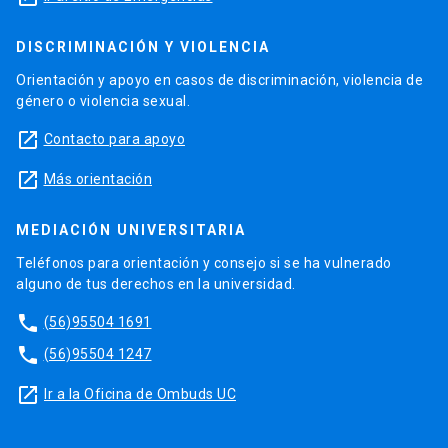
DISCRIMINACIÓN Y VIOLENCIA
Orientación y apoyo en casos de discriminación, violencia de
género o violencia sexual.
launch
Contacto para apoyo
launch
Más orientación
MEDIACIÓN UNIVERSITARIA
Teléfonos para orientación y consejo si se ha vulnerado
alguno de tus derechos en la universidad.
phone
(56)95504 1691
phone
(56)95504 1247
launch
Ir a la Oficina de Ombuds UC