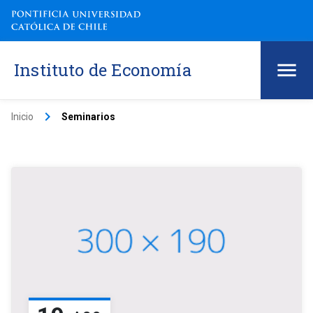
Instituto de Economía
keyboard_arrow_right
Inicio
Seminarios