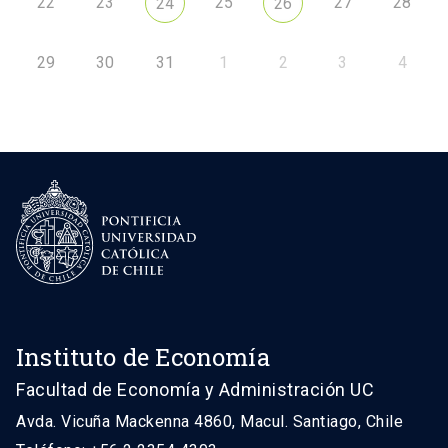
22
23
25
27
28
24
26
29
30
31
1
2
3
4
Instituto de Economía
Facultad de Economía y Administración UC
Avda. Vicuña Mackenna 4860, Macul. Santiago, Chile