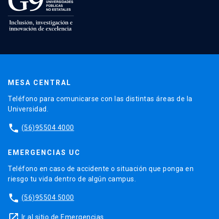
MESA CENTRAL
Teléfono para comunicarse con las distintas áreas de la
Universidad.
phone
(56)95504 4000
EMERGENCIAS UC
Teléfono en caso de accidente o situación que ponga en
riesgo tu vida dentro de algún campus.
phone
(56)95504 5000
launch
Ir al sitio de Emergencias