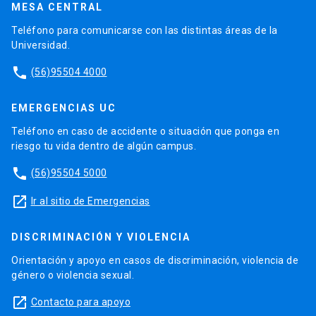
MESA CENTRAL
Teléfono para comunicarse con las distintas áreas de la
Universidad.
phone
(56)95504 4000
EMERGENCIAS UC
Teléfono en caso de accidente o situación que ponga en
riesgo tu vida dentro de algún campus.
phone
(56)95504 5000
launch
Ir al sitio de Emergencias
DISCRIMINACIÓN Y VIOLENCIA
Orientación y apoyo en casos de discriminación, violencia de
género o violencia sexual.
launch
Contacto para apoyo