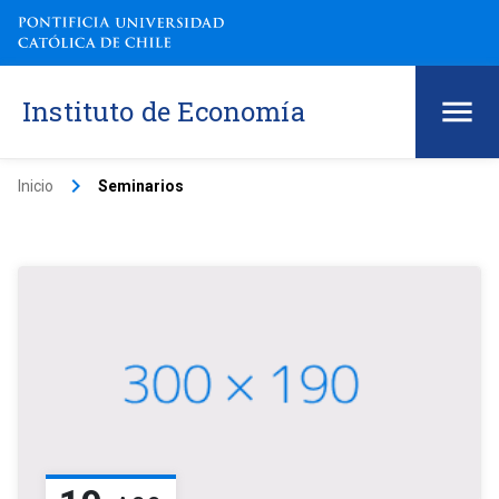
Instituto de Economía
keyboard_arrow_right
Inicio
Seminarios