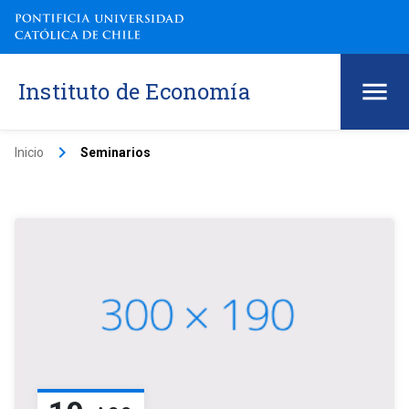
Instituto de Economía
keyboard_arrow_right
Inicio
Seminarios