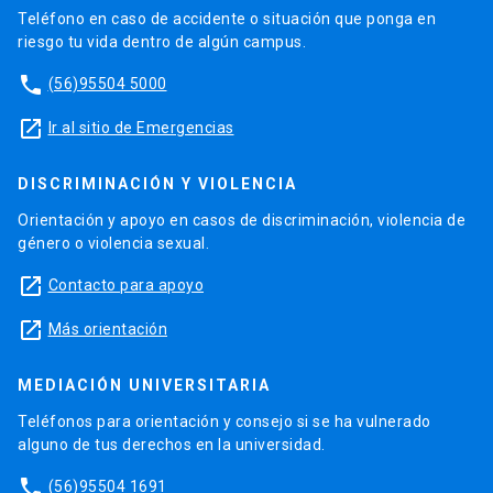
Teléfono en caso de accidente o situación que ponga en
riesgo tu vida dentro de algún campus.
phone
(56)95504 5000
launch
Ir al sitio de Emergencias
DISCRIMINACIÓN Y VIOLENCIA
Orientación y apoyo en casos de discriminación, violencia de
género o violencia sexual.
launch
Contacto para apoyo
launch
Más orientación
MEDIACIÓN UNIVERSITARIA
Teléfonos para orientación y consejo si se ha vulnerado
alguno de tus derechos en la universidad.
phone
(56)95504 1691