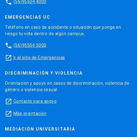
phone
(56)95504 4000
EMERGENCIAS UC
Teléfono en caso de accidente o situación que ponga en
riesgo tu vida dentro de algún campus.
phone
(56)95504 5000
launch
Ir al sitio de Emergencias
DISCRIMINACIÓN Y VIOLENCIA
Orientación y apoyo en casos de discriminación, violencia de
género o violencia sexual.
launch
Contacto para apoyo
launch
Más orientación
MEDIACIÓN UNIVERSITARIA