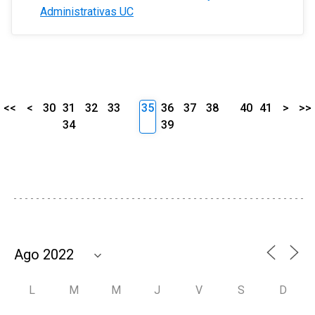
Administrativas UC
<<
<
30
31
32
33
35
36
37
38
40
41
>
>>
34
39
L
M
M
J
V
S
D