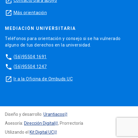
launch
Contacto para apoyo
launch
Más orientación
MEDIACIÓN UNIVERSITARIA
Teléfonos para orientación y consejo si se ha vulnerado
alguno de tus derechos en la universidad.
phone
(56)95504 1691
phone
(56)95504 1247
launch
Ir a la Oficina de Ombuds UC
Diseño y desarrollo:
Urantiacos
Asesoría:
Dirección Digital
, Prorrectoría
Utilizando el
Kit Digital UC