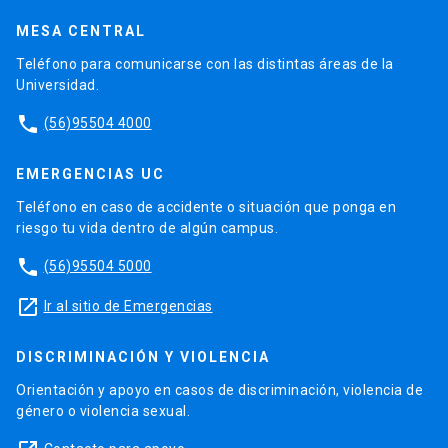
MESA CENTRAL
Teléfono para comunicarse con las distintas áreas de la
Universidad.
phone
(56)95504 4000
EMERGENCIAS UC
Teléfono en caso de accidente o situación que ponga en
riesgo tu vida dentro de algún campus.
phone
(56)95504 5000
launch
Ir al sitio de Emergencias
DISCRIMINACIÓN Y VIOLENCIA
Orientación y apoyo en casos de discriminación, violencia de
género o violencia sexual.