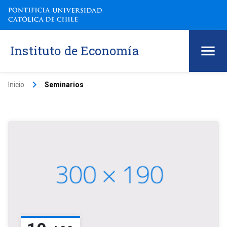
Instituto de Economía
keyboard_arrow_right
Inicio
Seminarios