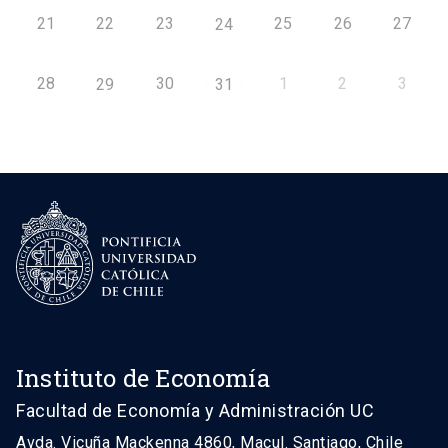
21
22
23
25
26
27
24
28
30
1
2
3
29
31
Instituto de Economía
Facultad de Economía y Administración UC
Avda. Vicuña Mackenna 4860, Macul. Santiago, Chile