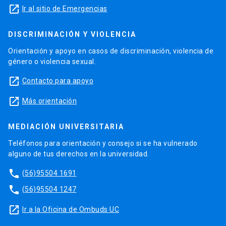
launch
Ir al sitio de Emergencias
DISCRIMINACIÓN Y VIOLENCIA
Orientación y apoyo en casos de discriminación, violencia de
género o violencia sexual.
launch
Contacto para apoyo
launch
Más orientación
MEDIACIÓN UNIVERSITARIA
Teléfonos para orientación y consejo si se ha vulnerado
alguno de tus derechos en la universidad.
phone
(56)95504 1691
phone
(56)95504 1247
launch
Ir a la Oficina de Ombuds UC