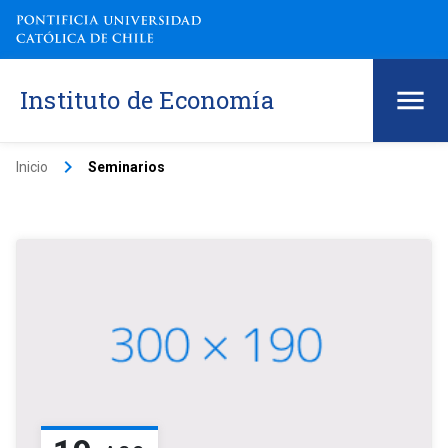
Instituto de Economía
keyboard_arrow_right
Inicio
Seminarios