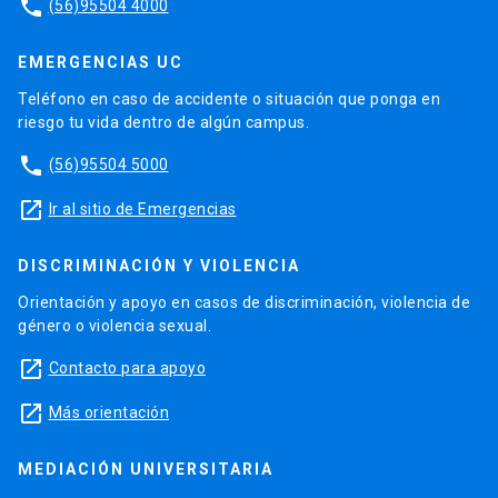
phone
(56)95504 4000
EMERGENCIAS UC
Teléfono en caso de accidente o situación que ponga en
riesgo tu vida dentro de algún campus.
phone
(56)95504 5000
launch
Ir al sitio de Emergencias
DISCRIMINACIÓN Y VIOLENCIA
Orientación y apoyo en casos de discriminación, violencia de
género o violencia sexual.
launch
Contacto para apoyo
launch
Más orientación
MEDIACIÓN UNIVERSITARIA