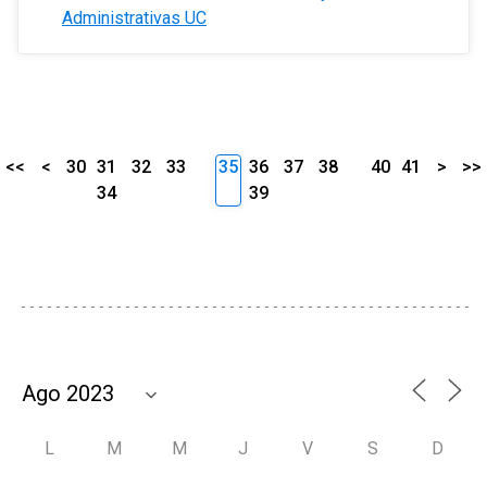
Administrativas UC
<<
<
30
31
32
33
35
36
37
38
40
41
>
>>
34
39
L
M
M
J
V
S
D