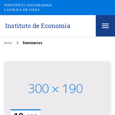
Instituto de Economía
keyboard_arrow_right
Inicio
Seminarios