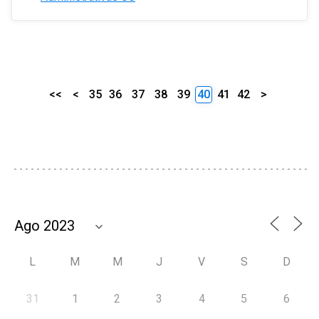
<<
<
35
36
37
38
39
40
41
42
>
L
M
M
J
V
S
D
31
1
2
3
4
5
6