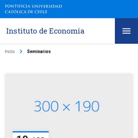
Instituto de Economía
keyboard_arrow_right
Inicio
Seminarios