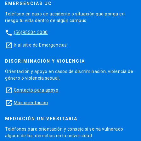
EMERGENCIAS UC
Teléfono en caso de accidente o situación que ponga en
riesgo tu vida dentro de algún campus.
phone
(56)95504 5000
launch
Ir al sitio de Emergencias
DISCRIMINACIÓN Y VIOLENCIA
Orientación y apoyo en casos de discriminación, violencia de
género o violencia sexual.
launch
Contacto para apoyo
launch
Más orientación
MEDIACIÓN UNIVERSITARIA
Teléfonos para orientación y consejo si se ha vulnerado
alguno de tus derechos en la universidad.