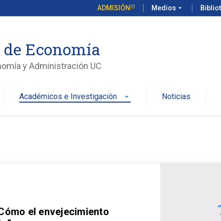
ADMISIÓN
Medios
arrow_drop_down
Biblio
o de Economía
nomía y Administración UC
Académicos e Investigación
Noticias
arrow_drop_down
 Cómo el envejecimiento