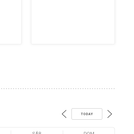
TODAY
SÁB
DOM