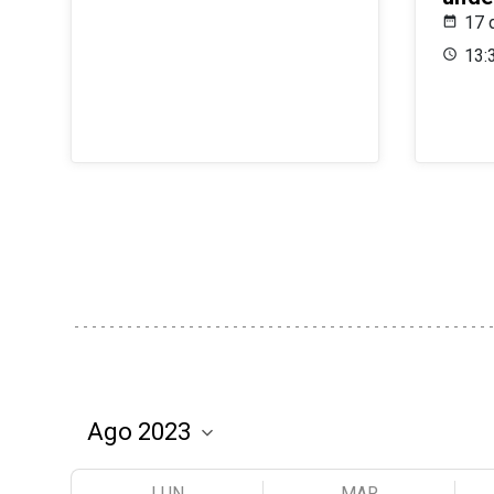
17 
13:
LUN
MAR