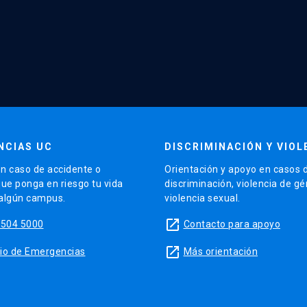
NCIAS UC
DISCRIMINACIÓN Y VIOL
n caso de accidente o
Orientación y apoyo en casos 
que ponga en riesgo tu vida
discriminación, violencia de g
 algún campus.
violencia sexual.
launch
5504 5000
Contacto para apoyo
launch
sitio de Emergencias
Más orientación