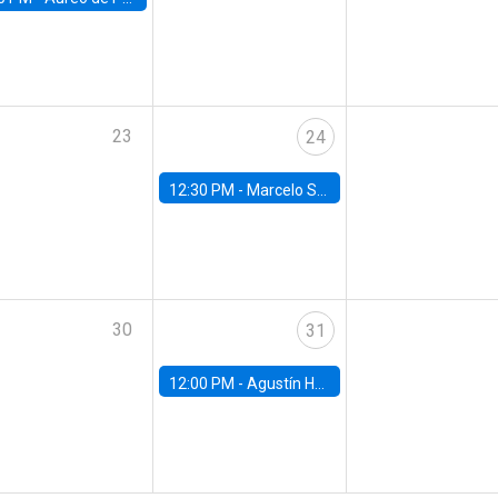
23
24
12:30 PM -
Marcelo Sant'Anna, FGV - EPGE
30
31
12:00 PM -
Agustín Hurtado, University of Maryland