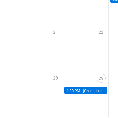
21
22
28
29
1:30 PM -
[Online] Luciana Juvenal, International Monetary Fund (IMF)