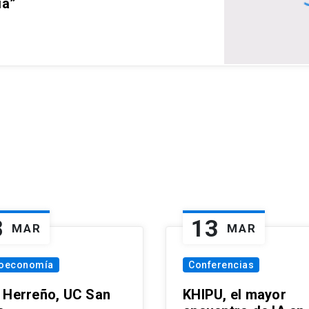
ia”
8
13
MAR
MAR
oeconomía
Conferencias
 Herreño, UC San
KHIPU, el mayor