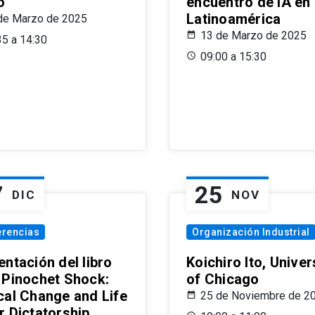
o
encuentro de IA en
Latinoamérica
de Marzo de 2025
13 de Marzo de 2025
35 a 14:30
09:00 a 15:30
7
25
DIC
NOV
erencias
Organización Industrial
ntación del libro
Koichiro Ito, Univer
 Pinochet Shock:
of Chicago
cal Change and Life
25 de Noviembre de 2
r Dictatorship