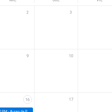
2
3
9
10
17
16
0 PM -
Aureo de Paula, UCL