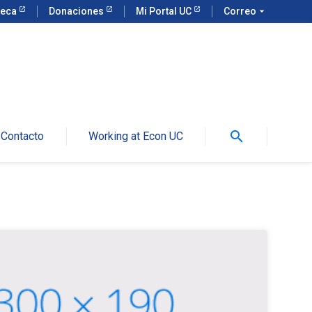
teca
Donaciones
Mi Portal UC
Correo
arrow_drop_down
search
Contacto
Working at Econ UC