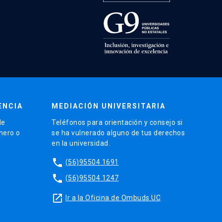
ENCIA
MEDIACIÓN UNIVERSITARIA
de
Teléfonos para orientación y consejo si
énero o
se ha vulnerado alguno de tus derechos
en la universidad.
phone
(56)95504 1691
phone
(56)95504 1247
launch
Ir a la Oficina de Ombuds UC