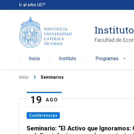
Ir al sitio UC
Institut
Facultad de Eco
Inicio
Instituto
Programas
arrow_drop_down
keyboard_arrow_right
Inicio
Seminarios
19
AGO
Conferencias
Seminario: “El Activo que Ignoramos: