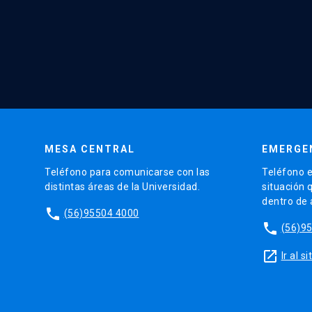
MESA CENTRAL
EMERGE
Teléfono para comunicarse con las
Teléfono e
distintas áreas de la Universidad.
situación 
dentro de
phone
(56)95504 4000
phone
(56)9
launch
Ir al 