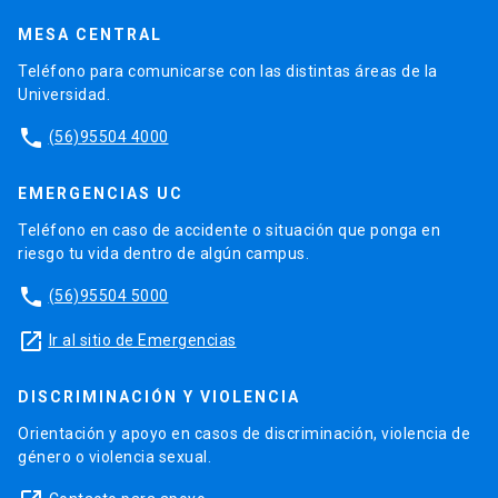
MESA CENTRAL
Teléfono para comunicarse con las distintas áreas de la
Universidad.
phone
(56)95504 4000
EMERGENCIAS UC
Teléfono en caso de accidente o situación que ponga en
riesgo tu vida dentro de algún campus.
phone
(56)95504 5000
launch
Ir al sitio de Emergencias
DISCRIMINACIÓN Y VIOLENCIA
Orientación y apoyo en casos de discriminación, violencia de
género o violencia sexual.