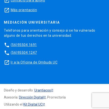
launch
Contacto para apoyo
launch
Más orientación
MEDIACIÓN UNIVERSITARIA
Teléfonos para orientación y consejo si se ha vulnerado
alguno de tus derechos en la universidad.
phone
(56)95504 1691
phone
(56)95504 1247
launch
Ir a la Oficina de Ombuds UC
Diseño y desarrollo:
Urantiacos
Asesoría:
Dirección Digital
, Prorrectoría
Utilizando el
Kit Digital UC