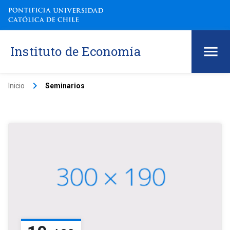
Instituto de Economía
keyboard_arrow_right
Inicio
Seminarios