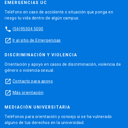
EMERGENCIAS UC
Teléfono en caso de accidente o situación que ponga en
riesgo tu vida dentro de algún campus.
phone
(56)95504 5000
launch
Ir al sitio de Emergencias
DISCRIMINACIÓN Y VIOLENCIA
Orientación y apoyo en casos de discriminación, violencia de
género o violencia sexual.
launch
Contacto para apoyo
launch
Más orientación
MEDIACIÓN UNIVERSITARIA
Teléfonos para orientación y consejo si se ha vulnerado
alguno de tus derechos en la universidad.