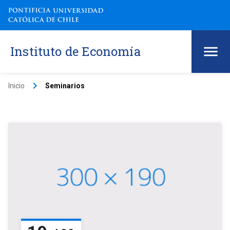
Instituto de Economía
keyboard_arrow_right
Inicio
Seminarios