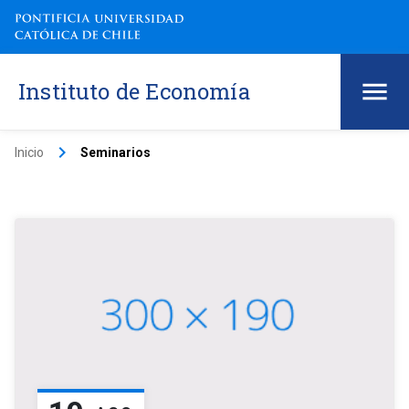
Instituto de Economía
keyboard_arrow_right
Inicio
Seminarios