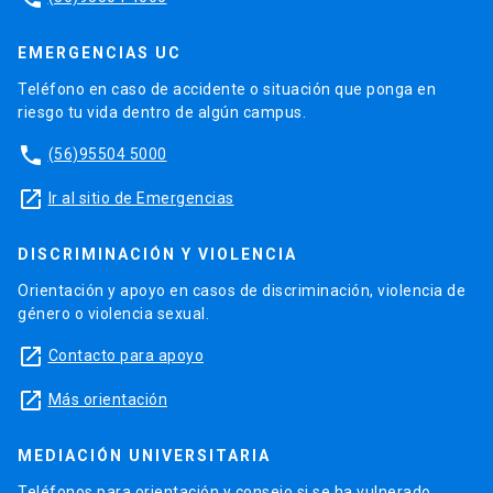
EMERGENCIAS UC
Teléfono en caso de accidente o situación que ponga en
riesgo tu vida dentro de algún campus.
phone
(56)95504 5000
launch
Ir al sitio de Emergencias
DISCRIMINACIÓN Y VIOLENCIA
Orientación y apoyo en casos de discriminación, violencia de
género o violencia sexual.
launch
Contacto para apoyo
launch
Más orientación
MEDIACIÓN UNIVERSITARIA
Teléfonos para orientación y consejo si se ha vulnerado