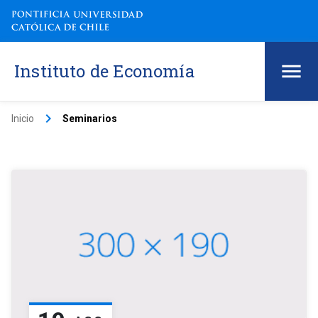
Instituto de Economía
keyboard_arrow_right
Inicio
Seminarios