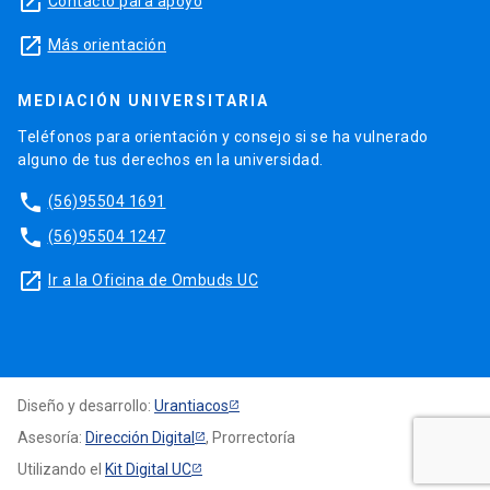
launch
Contacto para apoyo
launch
Más orientación
MEDIACIÓN UNIVERSITARIA
Teléfonos para orientación y consejo si se ha vulnerado
alguno de tus derechos en la universidad.
phone
(56)95504 1691
phone
(56)95504 1247
launch
Ir a la Oficina de Ombuds UC
Diseño y desarrollo:
Urantiacos
Asesoría:
Dirección Digital
, Prorrectoría
Utilizando el
Kit Digital UC