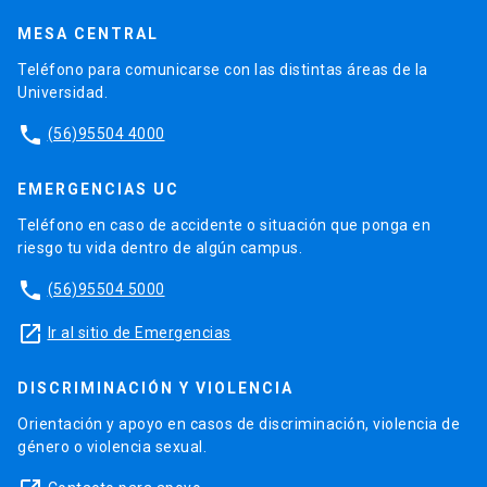
MESA CENTRAL
Teléfono para comunicarse con las distintas áreas de la
Universidad.
phone
(56)95504 4000
EMERGENCIAS UC
Teléfono en caso de accidente o situación que ponga en
riesgo tu vida dentro de algún campus.
phone
(56)95504 5000
launch
Ir al sitio de Emergencias
DISCRIMINACIÓN Y VIOLENCIA
Orientación y apoyo en casos de discriminación, violencia de
género o violencia sexual.