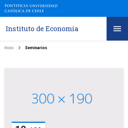
Instituto de Economía
keyboard_arrow_right
Inicio
Seminarios