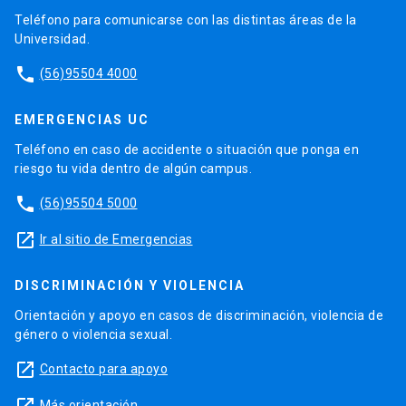
Teléfono para comunicarse con las distintas áreas de la
Universidad.
phone
(56)95504 4000
EMERGENCIAS UC
Teléfono en caso de accidente o situación que ponga en
riesgo tu vida dentro de algún campus.
phone
(56)95504 5000
launch
Ir al sitio de Emergencias
DISCRIMINACIÓN Y VIOLENCIA
Orientación y apoyo en casos de discriminación, violencia de
género o violencia sexual.
launch
Contacto para apoyo
Más orientación