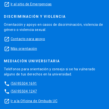
launch
Ir al sitio de Emergencias
DISCRIMINACIÓN Y VIOLENCIA
Orientación y apoyo en casos de discriminación, violencia de
género o violencia sexual.
launch
Contacto para apoyo
launch
Más orientación
MEDIACIÓN UNIVERSITARIA
Teléfonos para orientación y consejo si se ha vulnerado
alguno de tus derechos en la universidad.
phone
(56)95504 1691
phone
(56)95504 1247
launch
Ir a la Oficina de Ombuds UC