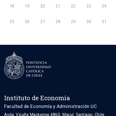
18
19
20
21
22
23
24
25
26
27
28
29
30
31
Instituto de Economía
Facultad de Economía y Administración UC
Avda. Vicuña Mackenna 4860, Macul. Santiago, Chile