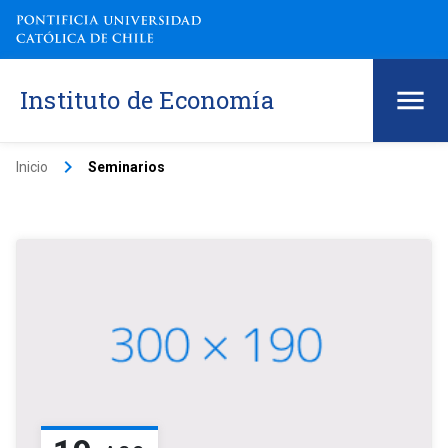
Instituto de Economía
keyboard_arrow_right
Inicio
Seminarios