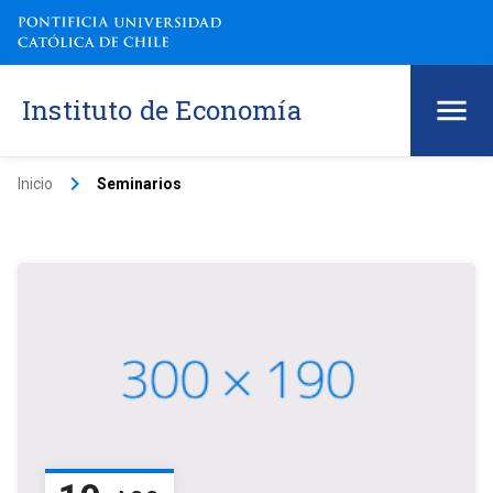
Instituto de Economía
keyboard_arrow_right
Inicio
Seminarios