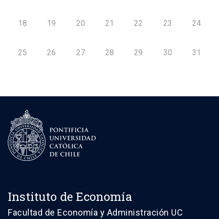
18
19
20
21
22
23
24
25
26
27
28
29
30
31
Instituto de Economía
Facultad de Economía y Administración UC