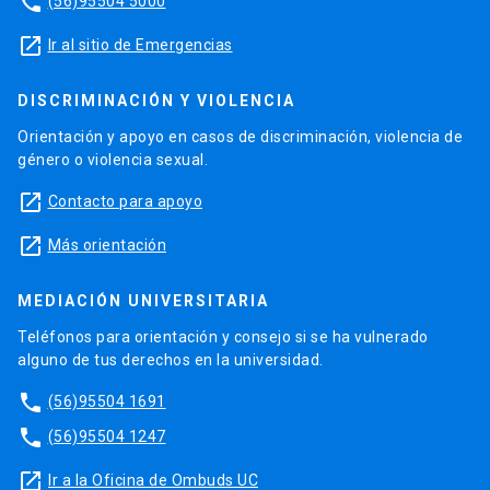
phone
(56)95504 5000
launch
Ir al sitio de Emergencias
DISCRIMINACIÓN Y VIOLENCIA
Orientación y apoyo en casos de discriminación, violencia de
género o violencia sexual.
launch
Contacto para apoyo
launch
Más orientación
MEDIACIÓN UNIVERSITARIA
Teléfonos para orientación y consejo si se ha vulnerado
alguno de tus derechos en la universidad.
phone
(56)95504 1691
phone
(56)95504 1247
launch
Ir a la Oficina de Ombuds UC