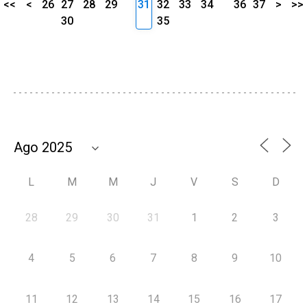
<<
<
26
27
28
29
31
32
33
34
36
37
>
>>
30
35
L
M
M
J
V
S
D
28
29
30
31
1
2
3
4
5
6
7
8
9
10
11
12
13
14
15
16
17