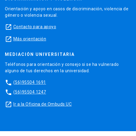
Orientación y apoyo en casos de discriminación, violencia de
género o violencia sexual.
launch
Contacto para apoyo
launch
Más orientación
MEDIACIÓN UNIVERSITARIA
Teléfonos para orientación y consejo si se ha vulnerado
alguno de tus derechos en la universidad.
phone
(56)95504 1691
phone
(56)95504 1247
launch
Ir a la Oficina de Ombuds UC