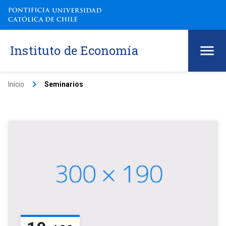
Instituto de Economía
keyboard_arrow_right
Inicio
Seminarios