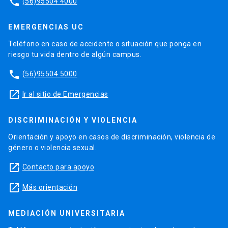
phone
(56)95504 4000
EMERGENCIAS UC
Teléfono en caso de accidente o situación que ponga en
riesgo tu vida dentro de algún campus.
phone
(56)95504 5000
launch
Ir al sitio de Emergencias
DISCRIMINACIÓN Y VIOLENCIA
Orientación y apoyo en casos de discriminación, violencia de
género o violencia sexual.
launch
Contacto para apoyo
launch
Más orientación
MEDIACIÓN UNIVERSITARIA