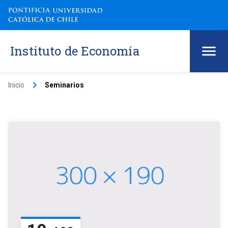
Instituto de Economía
keyboard_arrow_right
Inicio
Seminarios