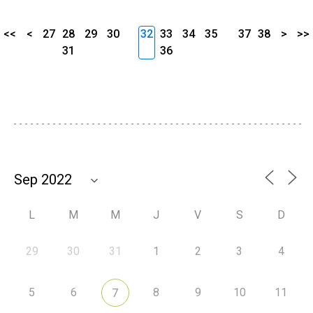
<<
<
27
28
29
30
32
33
34
35
37
38
>
>>
31
36
L
M
M
J
V
S
D
29
30
31
1
2
3
4
5
6
8
9
10
11
7