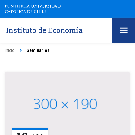
Instituto de Economía
keyboard_arrow_right
Inicio
Seminarios