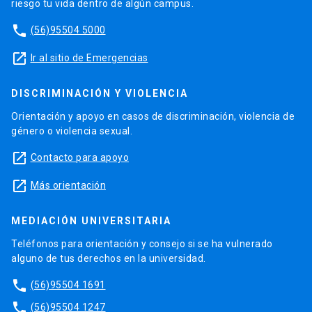
riesgo tu vida dentro de algún campus.
phone
(56)95504 5000
launch
Ir al sitio de Emergencias
DISCRIMINACIÓN Y VIOLENCIA
Orientación y apoyo en casos de discriminación, violencia de
género o violencia sexual.
launch
Contacto para apoyo
launch
Más orientación
MEDIACIÓN UNIVERSITARIA
Teléfonos para orientación y consejo si se ha vulnerado
alguno de tus derechos en la universidad.
phone
(56)95504 1691
phone
(56)95504 1247