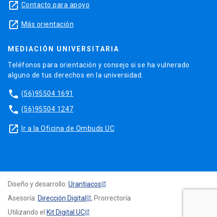
launch
Contacto para apoyo
launch
Más orientación
MEDIACIÓN UNIVERSITARIA
Teléfonos para orientación y consejo si se ha vulnerado
alguno de tus derechos en la universidad.
phone
(56)95504 1691
phone
(56)95504 1247
launch
Ir a la Oficina de Ombuds UC
Diseño y desarrollo:
Urantiacos
Asesoría:
Dirección Digital
, Prorrectoría
Utilizando el
Kit Digital UC