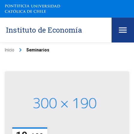
Instituto de Economía
keyboard_arrow_right
Inicio
Seminarios