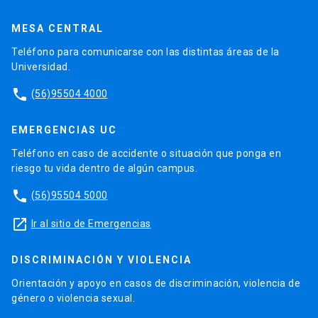
MESA CENTRAL
Teléfono para comunicarse con las distintas áreas de la
Universidad.
phone
(56)95504 4000
EMERGENCIAS UC
Teléfono en caso de accidente o situación que ponga en
riesgo tu vida dentro de algún campus.
phone
(56)95504 5000
launch
Ir al sitio de Emergencias
DISCRIMINACIÓN Y VIOLENCIA
Orientación y apoyo en casos de discriminación, violencia de
género o violencia sexual.