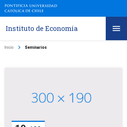
Instituto de Economía
keyboard_arrow_right
Inicio
Seminarios