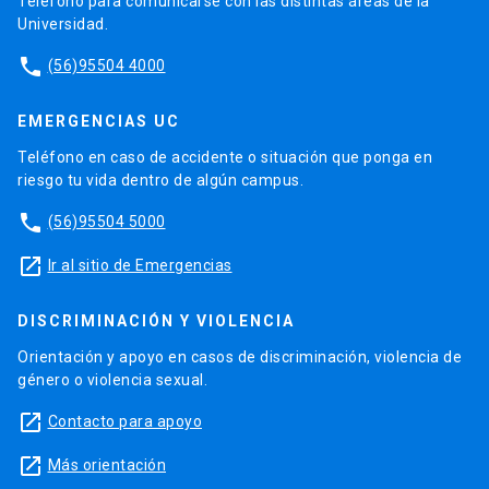
Teléfono para comunicarse con las distintas áreas de la
Universidad.
phone
(56)95504 4000
EMERGENCIAS UC
Teléfono en caso de accidente o situación que ponga en
riesgo tu vida dentro de algún campus.
phone
(56)95504 5000
launch
Ir al sitio de Emergencias
DISCRIMINACIÓN Y VIOLENCIA
Orientación y apoyo en casos de discriminación, violencia de
género o violencia sexual.
launch
Contacto para apoyo
launch
Más orientación