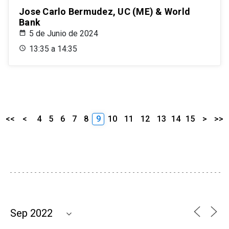
Jose Carlo Bermudez, UC (ME) & World
Bank
5 de Junio de 2024
13:35 a 14:35
<<
<
4
5
6
7
8
9
10
11
12
13
14
15
>
>>