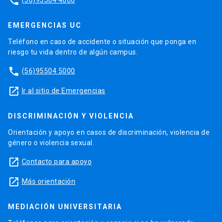
phone
EMERGENCIAS UC
Teléfono en caso de accidente o situación que ponga en
riesgo tu vida dentro de algún campus.
phone
(56)95504 5000
launch
Ir al sitio de Emergencias
DISCRIMINACIÓN Y VIOLENCIA
Orientación y apoyo en casos de discriminación, violencia de
género o violencia sexual.
launch
Contacto para apoyo
launch
Más orientación
MEDIACIÓN UNIVERSITARIA