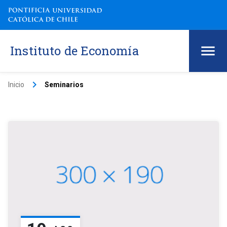
Instituto de Economía
keyboard_arrow_right
Inicio
Seminarios