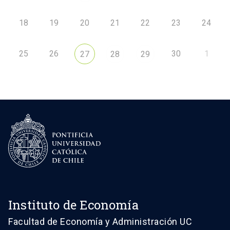
18
19
20
21
22
23
24
25
26
30
1
27
28
29
Instituto de Economía
Facultad de Economía y Administración UC