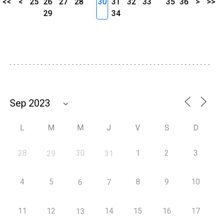
<<
<
25
26
27
28
30
31
32
33
35
36
>
>>
29
34
L
M
M
J
V
S
D
28
30
1
2
3
29
31
4
5
8
9
10
6
7
11
12
14
15
16
17
13