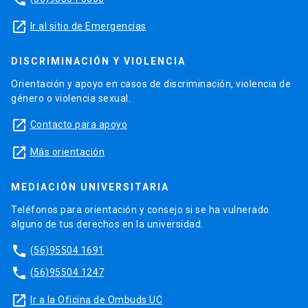
launch
Ir al sitio de Emergencias
DISCRIMINACIÓN Y VIOLENCIA
Orientación y apoyo en casos de discriminación, violencia de
género o violencia sexual.
launch
Contacto para apoyo
launch
Más orientación
MEDIACIÓN UNIVERSITARIA
Teléfonos para orientación y consejo si se ha vulnerado
alguno de tus derechos en la universidad.
phone
(56)95504 1691
phone
(56)95504 1247
launch
Ir a la Oficina de Ombuds UC