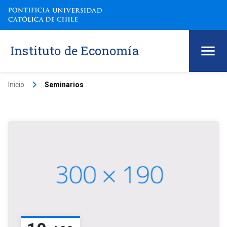
Instituto de Economía
keyboard_arrow_right
Inicio
Seminarios