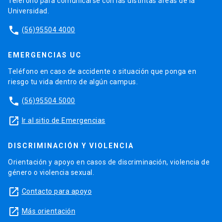
Teléfono para comunicarse con las distintas áreas de la
Universidad.
phone
(56)95504 4000
EMERGENCIAS UC
Teléfono en caso de accidente o situación que ponga en
riesgo tu vida dentro de algún campus.
phone
(56)95504 5000
launch
Ir al sitio de Emergencias
DISCRIMINACIÓN Y VIOLENCIA
Orientación y apoyo en casos de discriminación, violencia de
género o violencia sexual.
launch
Contacto para apoyo
launch
Más orientación