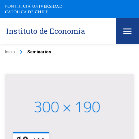
Instituto de Economía
keyboard_arrow_right
Inicio
Seminarios