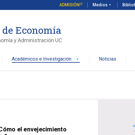
ADMISIÓN
Medios
arrow_drop_down
Biblio
o de Economía
nomía y Administración UC
Académicos e Investigación
Noticias
arrow_drop_down
 Cómo el envejecimiento