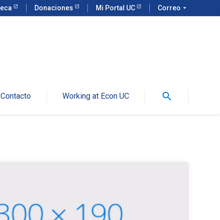
teca
Donaciones
Mi Portal UC
Correo
arrow_drop_down
search
Contacto
Working at Econ UC