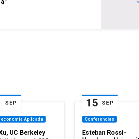
ia”
1
15
SEP
SEP
oeconomía Aplicada
Conferencias
Xu, UC Berkeley
Esteban Rossi-