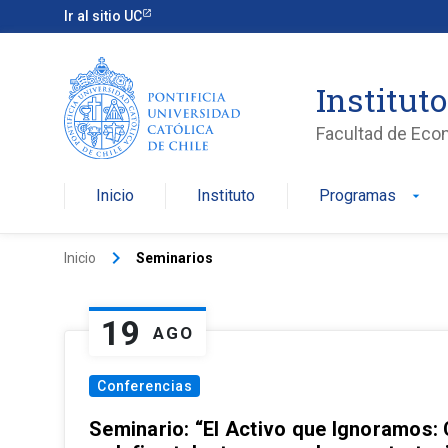
Ir al sitio UC
Institut
Facultad de Eco
Inicio
Instituto
Programas
arrow_drop_down
keyboard_arrow_right
Inicio
Seminarios
19
AGO
Conferencias
Seminario: “El Activo que Ignoramos: