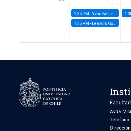
1:35 PM -
Yvan Becard, PUC Río
1:3
1:35 PM -
Leandro Gorno, FGV EPGE Brazilian School of Economics and Finance
Inst
Facultad
Avda. Vic
Teléfono
Direcció