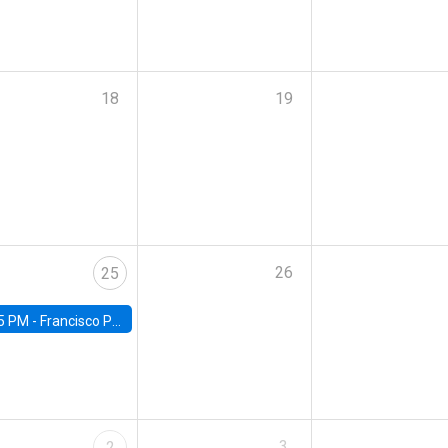
18
19
26
25
5 PM -
Francisco Pino, Universidad de Chile
3
2