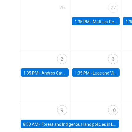
26
27
1:35 PM -
Mathieu Pedemonte, IDB
1:3
2
3
1:35 PM -
Andres Gatty, alumno Doctorado en Economía
1:35 PM -
Lucciano Villacorta, Banco Central de Chile
9
10
8:30 AM -
Forest and Indigenous land policies in Latin America: Lessons from the Chilean Experience