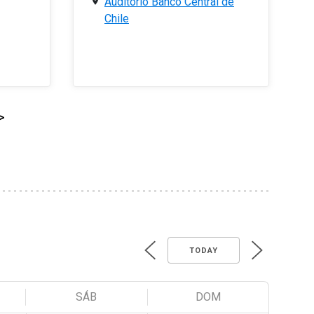
Auditorio Banco Central de
Chile
>
TODAY
SÁB
DOM