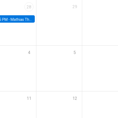
29
28
5 PM -
Mathias Thoenig, University of Lausanne
4
5
11
12