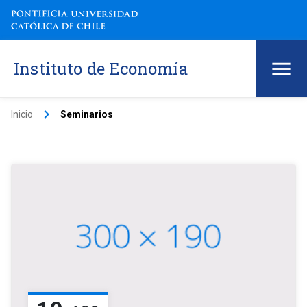
Instituto de Economía
keyboard_arrow_right
Inicio
Seminarios