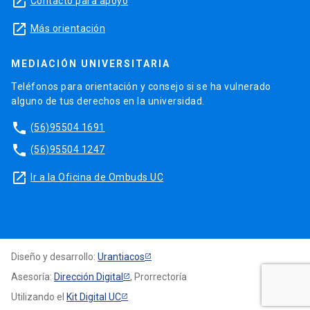
launch
Contacto para apoyo
launch
Más orientación
MEDIACIÓN UNIVERSITARIA
Teléfonos para orientación y consejo si se ha vulnerado
alguno de tus derechos en la universidad.
phone
(56)95504 1691
phone
(56)95504 1247
launch
Ir a la Oficina de Ombuds UC
Diseño y desarrollo:
Urantiacos
Asesoría:
Dirección Digital
, Prorrectoría
Utilizando el
Kit Digital UC