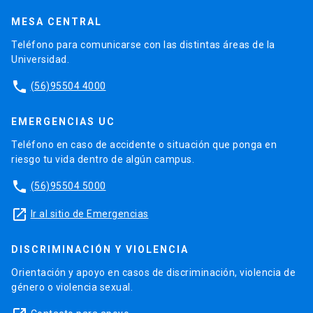
MESA CENTRAL
Teléfono para comunicarse con las distintas áreas de la
Universidad.
phone
(56)95504 4000
EMERGENCIAS UC
Teléfono en caso de accidente o situación que ponga en
riesgo tu vida dentro de algún campus.
phone
(56)95504 5000
launch
Ir al sitio de Emergencias
DISCRIMINACIÓN Y VIOLENCIA
Orientación y apoyo en casos de discriminación, violencia de
género o violencia sexual.