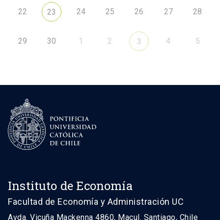
22
24
25
26
27
28
23
29
30
1
2
4
5
3
Instituto de Economía
Facultad de Economía y Administración UC
Avda. Vicuña Mackenna 4860, Macul. Santiago, Chile