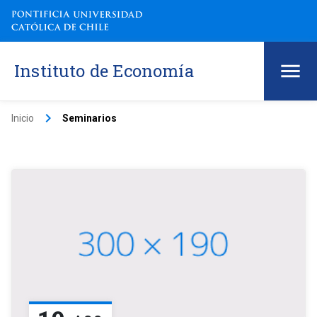
Instituto de Economía
keyboard_arrow_right
Inicio
Seminarios