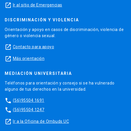
launch
Ir al sitio de Emergencias
DISCRIMINACIÓN Y VIOLENCIA
Orientación y apoyo en casos de discriminación, violencia de
género o violencia sexual.
launch
Contacto para apoyo
launch
Más orientación
MEDIACIÓN UNIVERSITARIA
Teléfonos para orientación y consejo si se ha vulnerado
alguno de tus derechos en la universidad.
phone
(56)95504 1691
phone
(56)95504 1247
launch
Ir a la Oficina de Ombuds UC