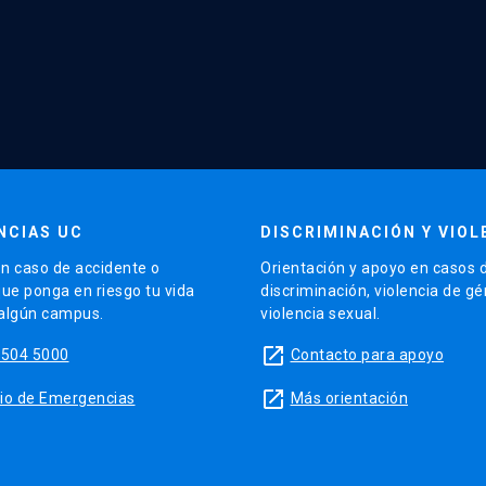
NCIAS UC
DISCRIMINACIÓN Y VIOL
n caso de accidente o
Orientación y apoyo en casos 
que ponga en riesgo tu vida
discriminación, violencia de g
 algún campus.
violencia sexual.
launch
5504 5000
Contacto para apoyo
launch
sitio de Emergencias
Más orientación