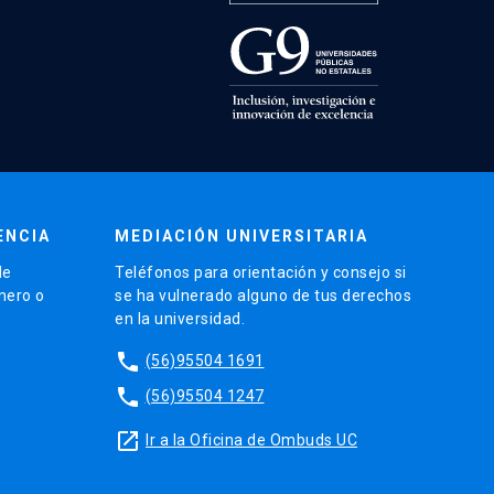
ENCIA
MEDIACIÓN UNIVERSITARIA
de
Teléfonos para orientación y consejo si
énero o
se ha vulnerado alguno de tus derechos
en la universidad.
phone
(56)95504 1691
phone
(56)95504 1247
launch
Ir a la Oficina de Ombuds UC