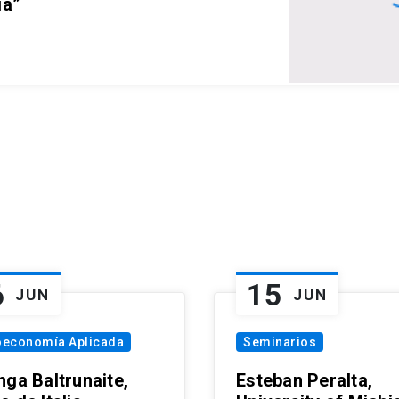
ia”
6
15
JUN
JUN
oeconomía Aplicada
Seminarios
nga Baltrunaite,
Esteban Peralta,