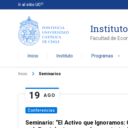
Ir al sitio UC
Institut
Facultad de Eco
Inicio
Instituto
Programas
arrow_drop_down
keyboard_arrow_right
Inicio
Seminarios
19
AGO
Conferencias
Seminario: “El Activo que Ignoramos: