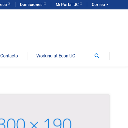
teca
Donaciones
Mi Portal UC
Correo
arrow_drop_down
search
Contacto
Working at Econ UC