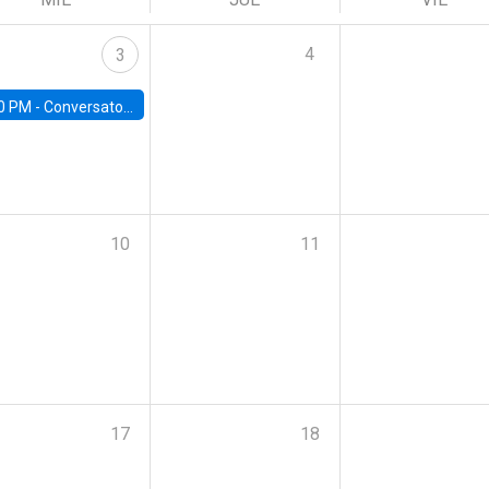
4
3
0 PM -
Conversatorio | Pobreza, Salud Mental y Violencia: Perspectivas y Propuestas desde la UC
10
11
17
18