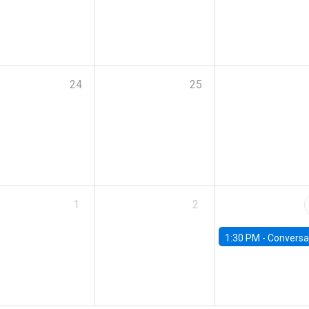
24
25
1
2
1:30 PM -
Conversatorio: “Escenario Macro y Presupue