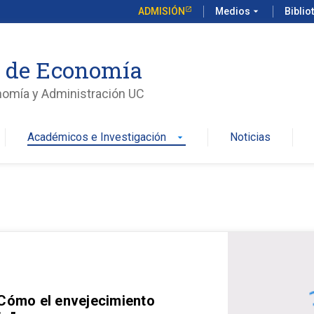
ADMISIÓN
Medios
arrow_drop_down
Biblio
o de Economía
nomía y Administración UC
Académicos e Investigación
Noticias
arrow_drop_down
 Cómo el envejecimiento