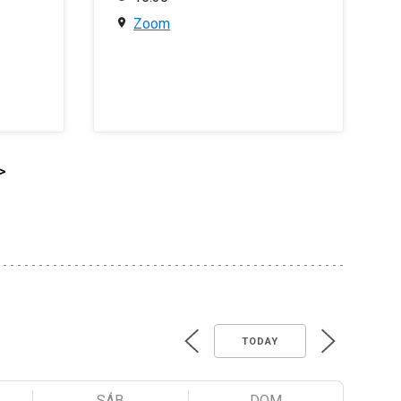
Zoom
>
TODAY
SÁB
DOM