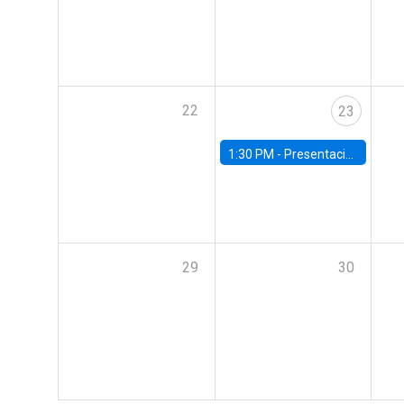
22
23
1:30 PM -
Presentación IPoM de septiembre
29
30