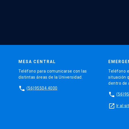
MESA CENTRAL
EMERGE
Teléfono para comunicarse con las
Teléfono e
distintas áreas de la Universidad.
situación 
dentro de
phone
(56)95504 4000
phone
(56)9
launch
Ir al 