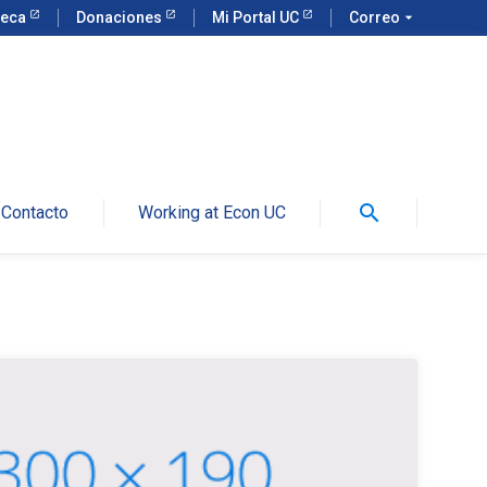
teca
Donaciones
Mi Portal UC
Correo
arrow_drop_down
search
Contacto
Working at Econ UC