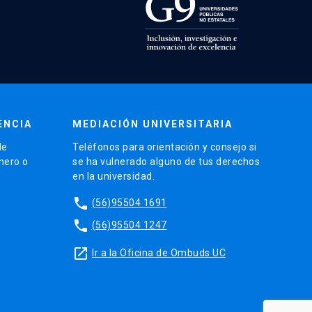
ENCIA
MEDIACIÓN UNIVERSITARIA
de
Teléfonos para orientación y consejo si
énero o
se ha vulnerado alguno de tus derechos
en la universidad.
phone
(56)95504 1691
phone
(56)95504 1247
launch
Ir a la Oficina de Ombuds UC