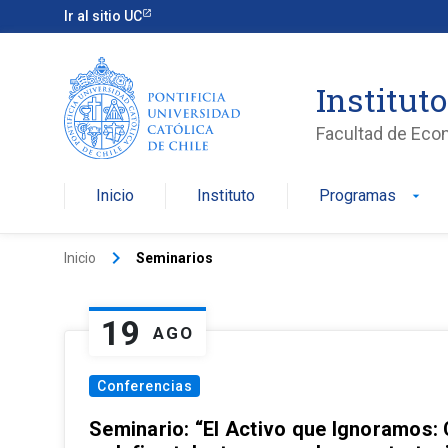
Ir al sitio UC
Institut
Facultad de Eco
Inicio
Instituto
Programas
arrow_drop_down
keyboard_arrow_right
Inicio
Seminarios
19
AGO
Conferencias
Seminario: “El Activo que Ignoramos: