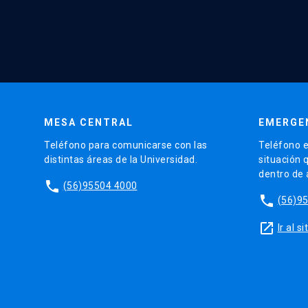
MESA CENTRAL
EMERGE
Teléfono para comunicarse con las
Teléfono e
distintas áreas de la Universidad.
situación 
dentro de
phone
(56)95504 4000
phone
(56)9
launch
Ir al 