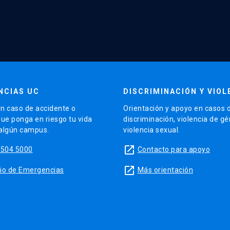
NCIAS UC
DISCRIMINACIÓN Y VIOL
n caso de accidente o
Orientación y apoyo en casos 
que ponga en riesgo tu vida
discriminación, violencia de g
 algún campus.
violencia sexual.
launch
5504 5000
Contacto para apoyo
launch
sitio de Emergencias
Más orientación