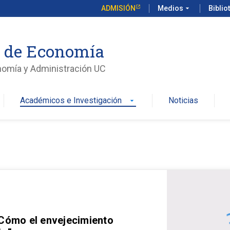
ADMISIÓN
Medios
arrow_drop_down
Biblio
o de Economía
nomía y Administración UC
Académicos e Investigación
Noticias
arrow_drop_down
 Cómo el envejecimiento