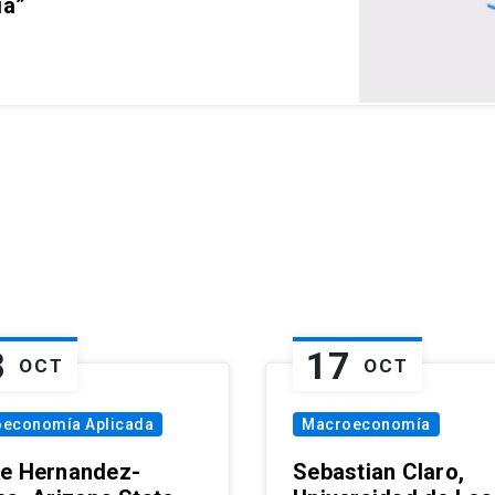
ia”
8
17
OCT
OCT
oeconomía Aplicada
Macroeconomía
e Hernandez-
Sebastian Claro,