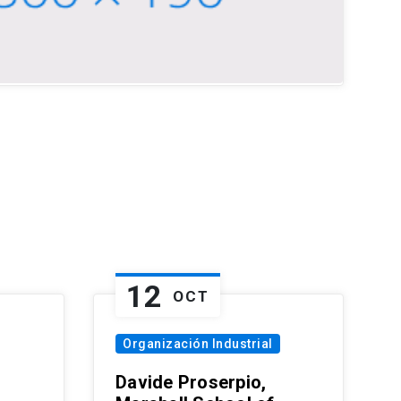
12
OCT
Organización Industrial
Davide Proserpio,