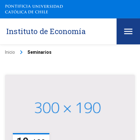
Instituto de Economía
keyboard_arrow_right
Inicio
Seminarios