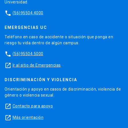
Universidad.
phone
(56)95504 4000
EMERGENCIAS UC
Teléfono en caso de accidente o situación que ponga en
riesgo tu vida dentro de algún campus.
phone
(56)95504 5000
launch
Ir al sitio de Emergencias
DISCRIMINACIÓN Y VIOLENCIA
Orientación y apoyo en casos de discriminación, violencia de
género o violencia sexual.
launch
Contacto para apoyo
launch
Más orientación