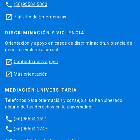
phone
(56)95504 5000
launch
Ir al sitio de Emergencias
DISCRIMINACIÓN Y VIOLENCIA
Orientación y apoyo en casos de discriminación, violencia de
género o violencia sexual.
launch
Contacto para apoyo
launch
Más orientación
MEDIACIÓN UNIVERSITARIA
Teléfonos para orientación y consejo si se ha vulnerado
alguno de tus derechos en la universidad.
phone
(56)95504 1691
phone
(56)95504 1247