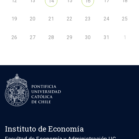
12
13
15
17
18
14
16
19
20
21
22
23
24
25
26
27
28
29
30
31
1
Instituto de Economía
Facultad de Economía y Administración UC