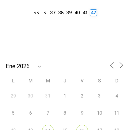
<<
<
37
38
39
40
41
42
L
M
M
J
V
S
D
29
30
31
1
2
3
4
5
6
7
8
9
10
11