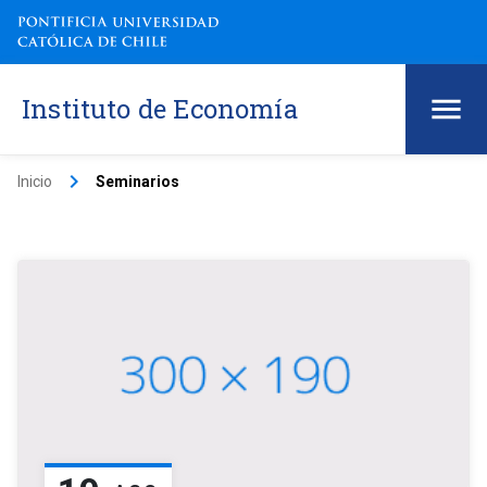
Instituto de Economía
keyboard_arrow_right
Inicio
Seminarios