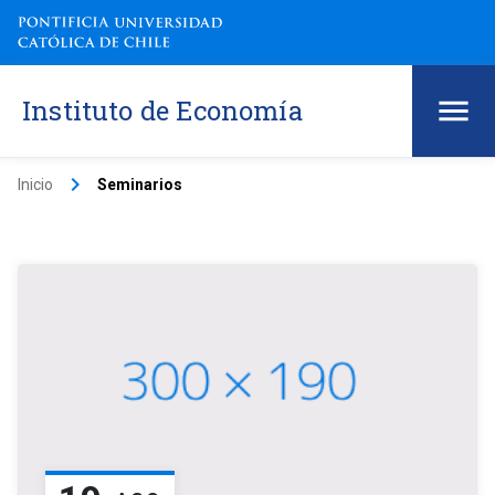
Instituto de Economía
keyboard_arrow_right
Inicio
Seminarios