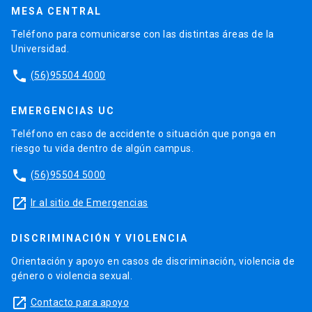
MESA CENTRAL
Teléfono para comunicarse con las distintas áreas de la
Universidad.
phone
(56)95504 4000
EMERGENCIAS UC
Teléfono en caso de accidente o situación que ponga en
riesgo tu vida dentro de algún campus.
phone
(56)95504 5000
launch
Ir al sitio de Emergencias
DISCRIMINACIÓN Y VIOLENCIA
Orientación y apoyo en casos de discriminación, violencia de
género o violencia sexual.
launch
Contacto para apoyo