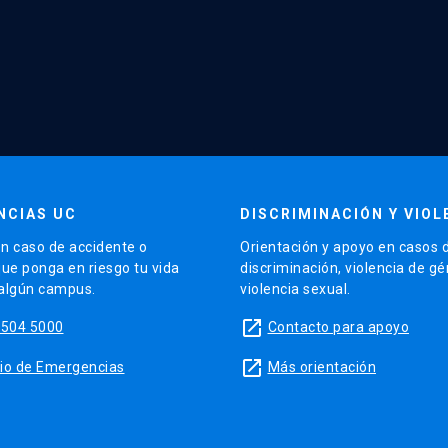
NCIAS UC
DISCRIMINACIÓN Y VIOL
n caso de accidente o
Orientación y apoyo en casos 
que ponga en riesgo tu vida
discriminación, violencia de g
 algún campus.
violencia sexual.
launch
5504 5000
Contacto para apoyo
launch
sitio de Emergencias
Más orientación