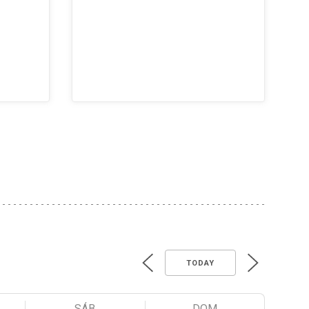
TODAY
SÁB
DOM