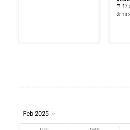
17 
13:
LUN
MAR