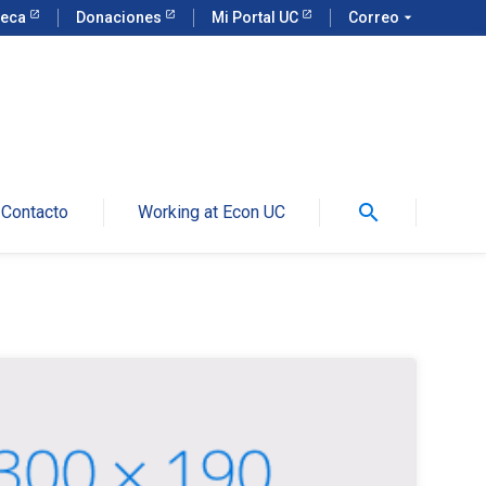
teca
Donaciones
Mi Portal UC
Correo
arrow_drop_down
search
Contacto
Working at Econ UC