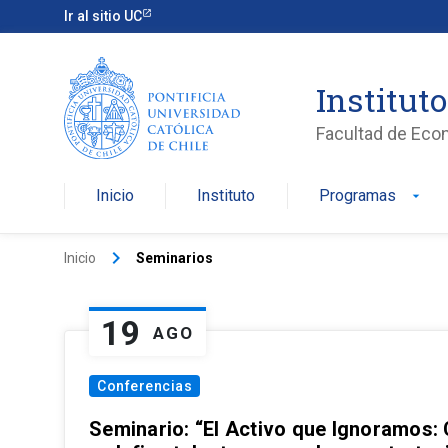
Ir al sitio UC
Institut
Facultad de Eco
Inicio
Instituto
Programas
arrow_drop_down
keyboard_arrow_right
Inicio
Seminarios
19
AGO
Conferencias
Seminario: “El Activo que Ignoramos: