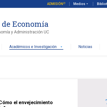
ADMISIÓN
Medios
arrow_drop_down
Biblio
o de Economía
nomía y Administración UC
Académicos e Investigación
Noticias
arrow_drop_down
 Cómo el envejecimiento