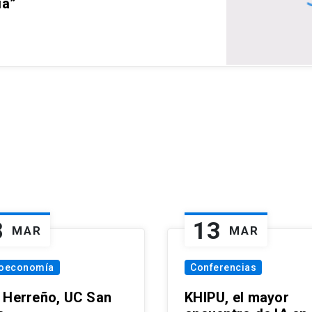
ia”
8
13
MAR
MAR
oeconomía
Conferencias
 Herreño, UC San
KHIPU, el mayor