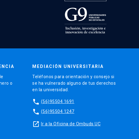
ENCIA
MEDIACIÓN UNIVERSITARIA
de
Teléfonos para orientación y consejo si
énero o
se ha vulnerado alguno de tus derechos
en la universidad.
phone
(56)95504 1691
phone
(56)95504 1247
launch
Ir a la Oficina de Ombuds UC