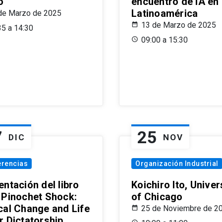
o
encuentro de IA en
Latinoamérica
de Marzo de 2025
13 de Marzo de 2025
35 a 14:30
09:00 a 15:30
7
25
DIC
NOV
erencias
Organización Industrial
ntación del libro
Koichiro Ito, Univer
 Pinochet Shock:
of Chicago
cal Change and Life
25 de Noviembre de 2
r Dictatorship