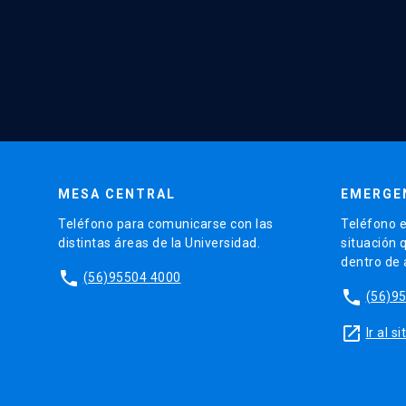
MESA CENTRAL
EMERGE
Teléfono para comunicarse con las
Teléfono e
distintas áreas de la Universidad.
situación 
dentro de
phone
(56)95504 4000
phone
(56)9
launch
Ir al 