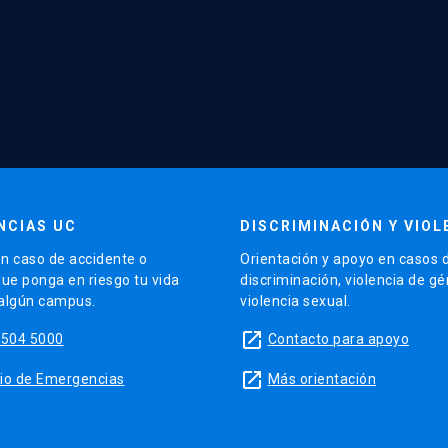
NCIAS UC
DISCRIMINACIÓN Y VIOL
n caso de accidente o
Orientación y apoyo en casos 
que ponga en riesgo tu vida
discriminación, violencia de g
 algún campus.
violencia sexual.
launch
5504 5000
Contacto para apoyo
launch
sitio de Emergencias
Más orientación