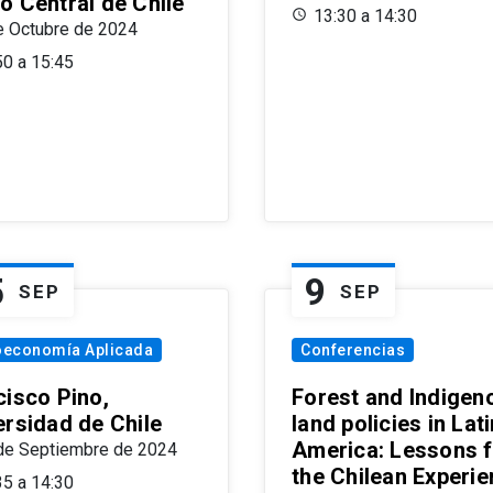
o Central de Chile
13:30 a 14:30
e Octubre de 2024
50 a 15:45
5
9
SEP
SEP
oeconomía Aplicada
Conferencias
cisco Pino,
Forest and Indigen
ersidad de Chile
land policies in Lati
America: Lessons 
de Septiembre de 2024
the Chilean Experi
35 a 14:30