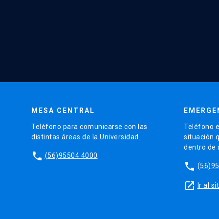
MESA CENTRAL
EMERGE
Teléfono para comunicarse con las
Teléfono e
distintas áreas de la Universidad.
situación 
dentro de
phone
(56)95504 4000
phone
(56)9
launch
Ir al 