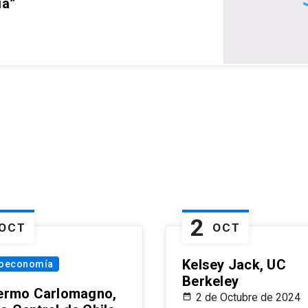
ia”
2
OCT
OCT
Kelsey Jack, UC
oeconomía
Berkeley
lermo Carlomagno,
2 de Octubre de 2024