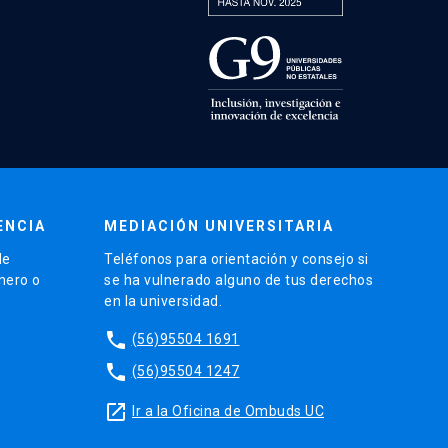
ENCIA
MEDIACIÓN UNIVERSITARIA
de
Teléfonos para orientación y consejo si
énero o
se ha vulnerado alguno de tus derechos
en la universidad.
phone
(56)95504 1691
phone
(56)95504 1247
launch
Ir a la Oficina de Ombuds UC