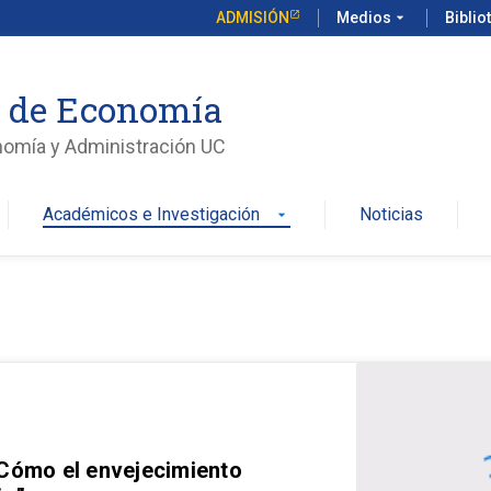
ADMISIÓN
Medios
arrow_drop_down
Biblio
o de Economía
nomía y Administración UC
Académicos e Investigación
Noticias
arrow_drop_down
 Cómo el envejecimiento