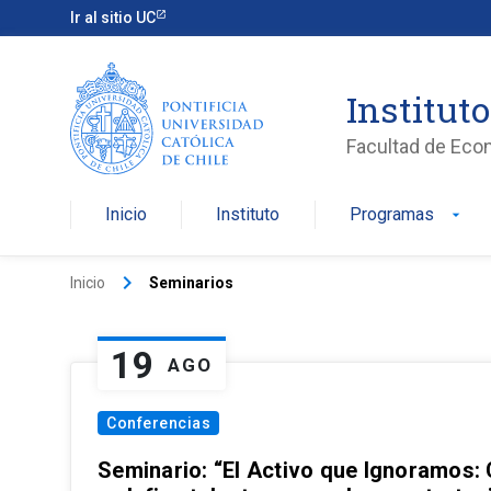
Ir al sitio UC
Institut
Facultad de Eco
Inicio
Instituto
Programas
arrow_drop_down
keyboard_arrow_right
Inicio
Seminarios
19
AGO
Conferencias
Seminario: “El Activo que Ignoramos: