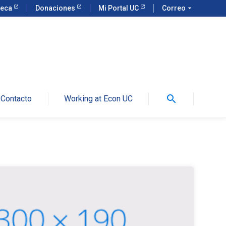
teca
Donaciones
Mi Portal UC
Correo
arrow_drop_down
search
Contacto
Working at Econ UC