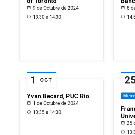
of Toronto
Banc
9 de Octubre de 2024
8 d
13:30 a 14:30
14:
1
2
OCT
Yvan Becard, PUC Río
Micr
1 de Octubre de 2024
Fran
13:35 a 14:30
Univ
25 
13: