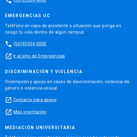
phone
EMERGENCIAS UC
Teléfono en caso de accidente o situación que ponga en
riesgo tu vida dentro de algún campus.
phone
(56)95504 5000
launch
Ir al sitio de Emergencias
DISCRIMINACIÓN Y VIOLENCIA
Orientación y apoyo en casos de discriminación, violencia de
género o violencia sexual.
launch
Contacto para apoyo
launch
Más orientación
MEDIACIÓN UNIVERSITARIA