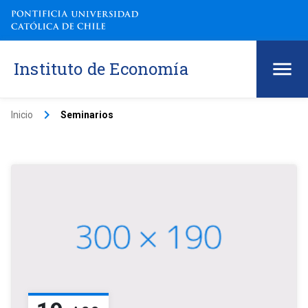
Instituto de Economía
keyboard_arrow_right
Inicio
Seminarios