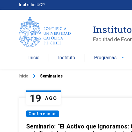
Ir al sitio UC
Institut
Facultad de Eco
Inicio
Instituto
Programas
arrow_drop_down
keyboard_arrow_right
Inicio
Seminarios
19
AGO
Conferencias
Seminario: “El Activo que Ignoramos: