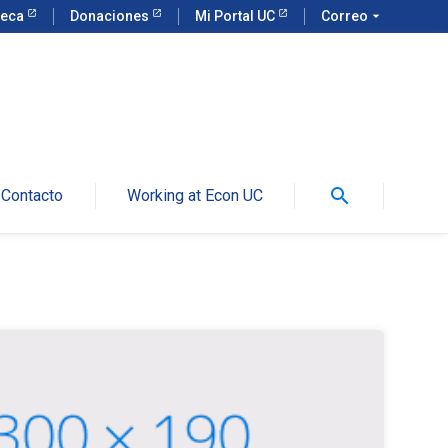
teca
Donaciones
Mi Portal UC
Correo
arrow_drop_down
search
Contacto
Working at Econ UC