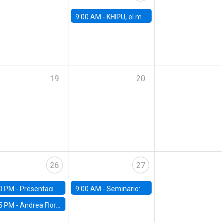
9:00 AM -
KHIPU, el mayor encuentro de IA en Latinoamérica
19
20
26
27
0 PM -
Presentación del IPoM en la Facultad de Economía y Administración UC
9:00 AM -
Seminario: "Un futuro compartido: La urgencia de actuar contra el cambio climático"
5 PM -
Andrea Flores, FGV - Brasil