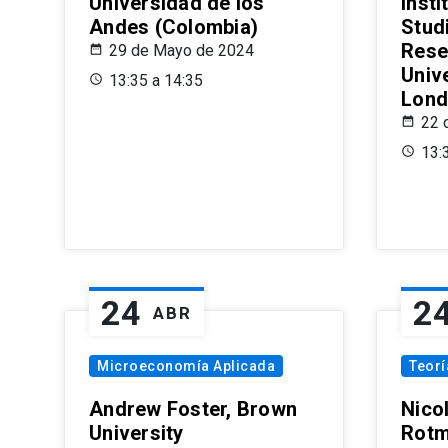
Universidad de los
Insti
Andes (Colombia)
Stud
Rese
29 de Mayo de 2024
Univ
13:35 a 14:35
Lond
22 
13:
24
2
ABR
Microeconomía Aplicada
Teor
Andrew Foster, Brown
Nico
University
Rotm