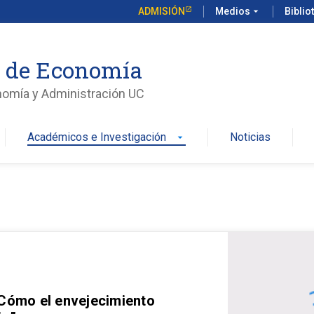
ADMISIÓN
Medios
arrow_drop_down
Biblio
o de Economía
nomía y Administración UC
Académicos e Investigación
Noticias
arrow_drop_down
 Cómo el envejecimiento