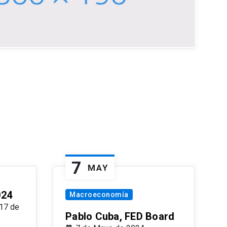
7
MAY
024
Macroeconomía
17 de
Pablo Cuba, FED Board