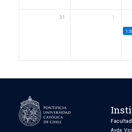
31
1
1:3
Inst
Facultad
Avda. Vic