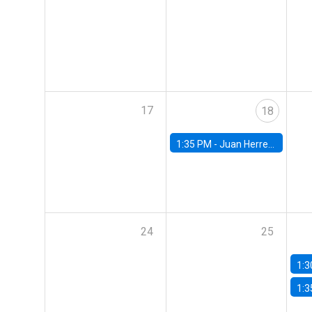
17
18
1:35 PM -
Juan Herreño, UC San Diego
24
25
1:3
1:3