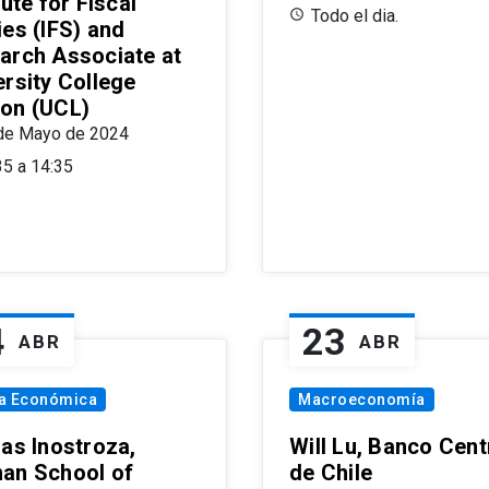
tute for Fiscal
Todo el dia.
ies (IFS) and
arch Associate at
ersity College
on (UCL)
de Mayo de 2024
35 a 14:35
4
23
ABR
ABR
ía Económica
Macroeconomía
las Inostroza,
Will Lu, Banco Cent
an School of
de Chile