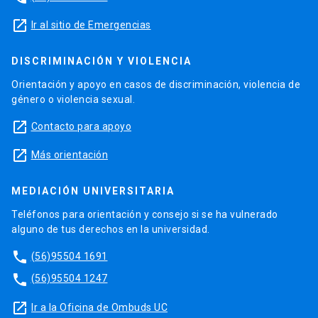
launch
Ir al sitio de Emergencias
DISCRIMINACIÓN Y VIOLENCIA
Orientación y apoyo en casos de discriminación, violencia de
género o violencia sexual.
launch
Contacto para apoyo
launch
Más orientación
MEDIACIÓN UNIVERSITARIA
Teléfonos para orientación y consejo si se ha vulnerado
alguno de tus derechos en la universidad.
phone
(56)95504 1691
phone
(56)95504 1247
launch
Ir a la Oficina de Ombuds UC