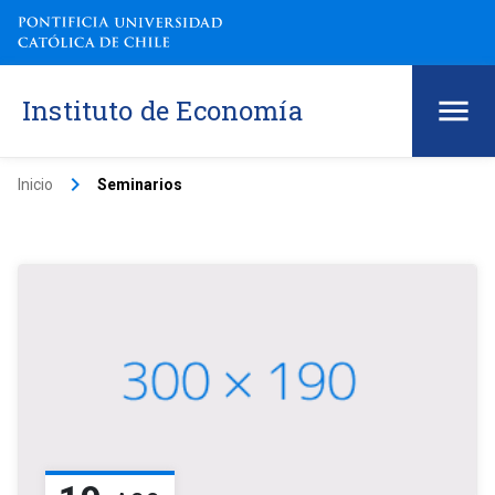
Instituto de Economía
keyboard_arrow_right
Inicio
Seminarios