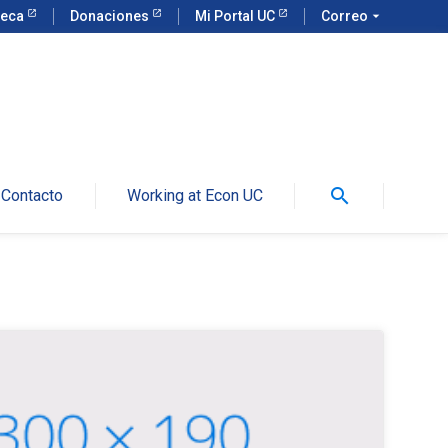
teca
Donaciones
Mi Portal UC
Correo
arrow_drop_down
search
Contacto
Working at Econ UC