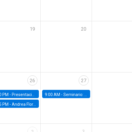
19
20
26
27
0 PM -
Presentación del IPoM en la Facultad de Economía y Administración UC
9:00 AM -
Seminario: "Un futuro compartido: La urgencia de actuar contra el cambio climático"
5 PM -
Andrea Flores, FGV - Brasil
3
2