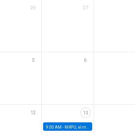
26
27
5
6
12
13
9:00 AM -
KHIPU, el mayor encuentro de IA en Latinoamérica