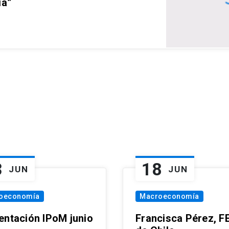
ia”
3
18
JUN
JUN
oeconomía
Macroeconomía
entación IPoM junio
Francisca Pérez, F