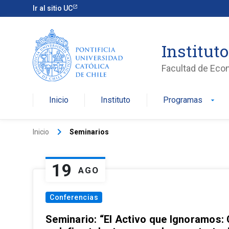
Ir al sitio UC
Institut
Facultad de Eco
Inicio
Instituto
Programas
arrow_drop_down
keyboard_arrow_right
Inicio
Seminarios
19
AGO
Conferencias
Seminario: “El Activo que Ignoramos: