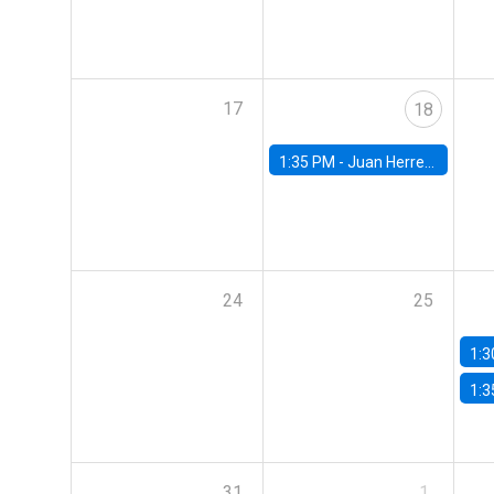
17
18
1:35 PM -
Juan Herreño, UC San Diego
24
25
1:3
1:3
31
1