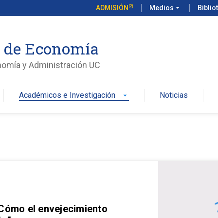
ADMISIÓN
Medios
arrow_drop_down
Biblio
o de Economía
nomía y Administración UC
Académicos e Investigación
Noticias
arrow_drop_down
 Cómo el envejecimiento