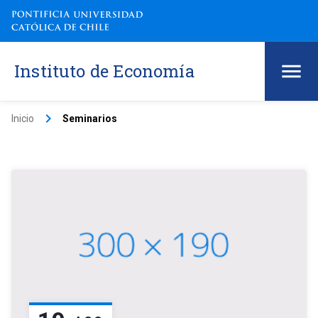
Instituto de Economía
keyboard_arrow_right
Inicio
Seminarios