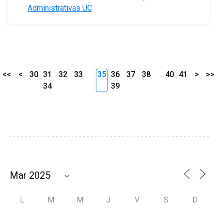
Administrativas UC
<<
<
30
31
32
33
35
36
37
38
40
41
>
>>
34
39
L
M
M
J
V
S
D