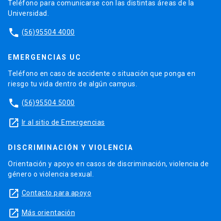
Teléfono para comunicarse con las distintas áreas de la
Universidad.
phone
(56)95504 4000
EMERGENCIAS UC
Teléfono en caso de accidente o situación que ponga en
riesgo tu vida dentro de algún campus.
phone
(56)95504 5000
launch
Ir al sitio de Emergencias
DISCRIMINACIÓN Y VIOLENCIA
Orientación y apoyo en casos de discriminación, violencia de
género o violencia sexual.
launch
Contacto para apoyo
launch
Más orientación