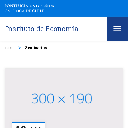
Instituto de Economía
keyboard_arrow_right
Inicio
Seminarios