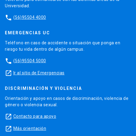
Universidad.
phone
(56)95504 4000
EMERGENCIAS UC
Teléfono en caso de accidente o situación que ponga en
riesgo tu vida dentro de algún campus.
phone
(56)95504 5000
launch
Ir al sitio de Emergencias
DISCRIMINACIÓN Y VIOLENCIA
Orientación y apoyo en casos de discriminación, violencia de
género o violencia sexual.
launch
Contacto para apoyo
launch
Más orientación