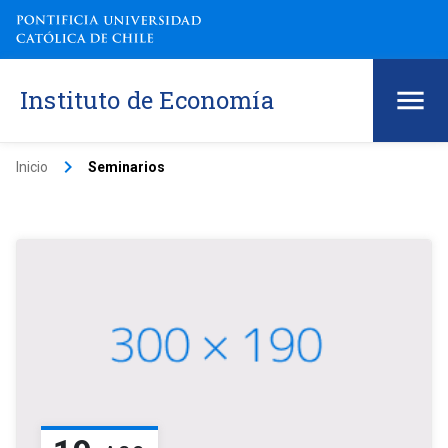
Instituto de Economía
keyboard_arrow_right
Inicio
Seminarios