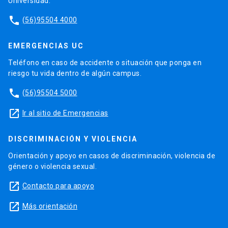
Universidad.
phone
(56)95504 4000
EMERGENCIAS UC
Teléfono en caso de accidente o situación que ponga en
riesgo tu vida dentro de algún campus.
phone
(56)95504 5000
launch
Ir al sitio de Emergencias
DISCRIMINACIÓN Y VIOLENCIA
Orientación y apoyo en casos de discriminación, violencia de
género o violencia sexual.
launch
Contacto para apoyo
launch
Más orientación