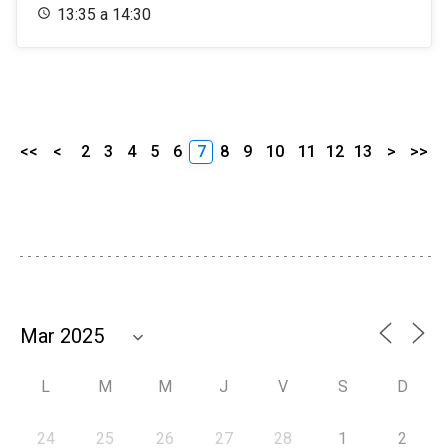
13:35 a 14:30
<<
<
2
3
4
5
6
7
8
9
10
11
12
13
>
>>
L
M
M
J
V
S
D
24
25
26
27
28
1
2