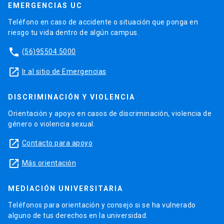
EMERGENCIAS UC
Teléfono en caso de accidente o situación que ponga en
riesgo tu vida dentro de algún campus.
phone
(56)95504 5000
launch
Ir al sitio de Emergencias
DISCRIMINACIÓN Y VIOLENCIA
Orientación y apoyo en casos de discriminación, violencia de
género o violencia sexual.
launch
Contacto para apoyo
launch
Más orientación
MEDIACIÓN UNIVERSITARIA
Teléfonos para orientación y consejo si se ha vulnerado
alguno de tus derechos en la universidad.