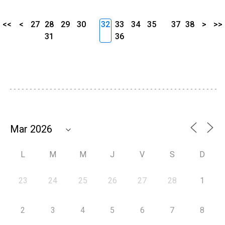
<<
<
27
28
29
30
32
33
34
35
37
38
>
>>
31
36
L
M
M
J
V
S
D
23
24
25
26
27
28
1
2
3
4
5
6
7
8