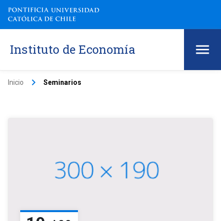
Instituto de Economía
keyboard_arrow_right
Inicio
Seminarios