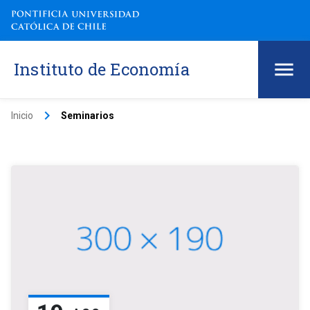
Instituto de Economía
keyboard_arrow_right
Inicio
Seminarios