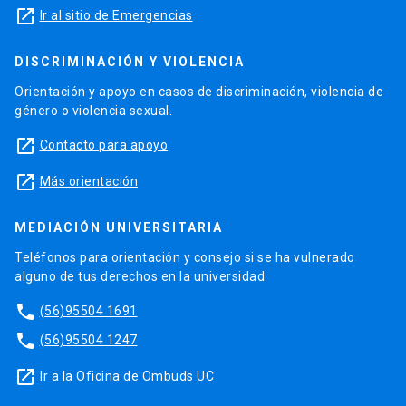
launch
Ir al sitio de Emergencias
DISCRIMINACIÓN Y VIOLENCIA
Orientación y apoyo en casos de discriminación, violencia de
género o violencia sexual.
launch
Contacto para apoyo
launch
Más orientación
MEDIACIÓN UNIVERSITARIA
Teléfonos para orientación y consejo si se ha vulnerado
alguno de tus derechos en la universidad.
phone
(56)95504 1691
phone
(56)95504 1247
launch
Ir a la Oficina de Ombuds UC