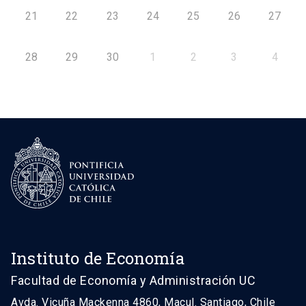
21
22
23
24
25
26
27
28
29
30
1
2
3
4
Instituto de Economía
Facultad de Economía y Administración UC
Avda. Vicuña Mackenna 4860, Macul. Santiago, Chile