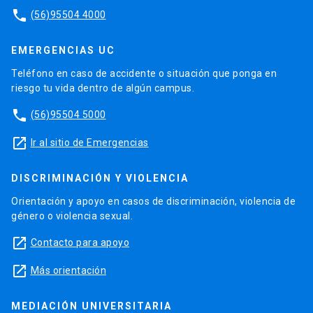
phone
(56)95504 4000
EMERGENCIAS UC
Teléfono en caso de accidente o situación que ponga en
riesgo tu vida dentro de algún campus.
phone
(56)95504 5000
launch
Ir al sitio de Emergencias
DISCRIMINACIÓN Y VIOLENCIA
Orientación y apoyo en casos de discriminación, violencia de
género o violencia sexual.
launch
Contacto para apoyo
launch
Más orientación
MEDIACIÓN UNIVERSITARIA