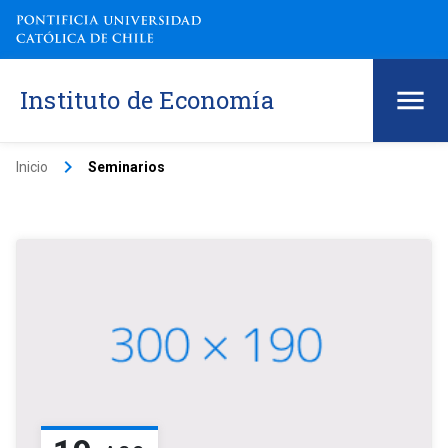
Instituto de Economía
keyboard_arrow_right
Inicio
Seminarios