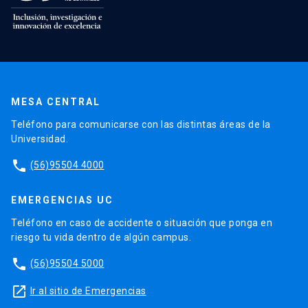
MESA CENTRAL
Teléfono para comunicarse con las distintas áreas de la
Universidad.
phone
(56)95504 4000
EMERGENCIAS UC
Teléfono en caso de accidente o situación que ponga en
riesgo tu vida dentro de algún campus.
phone
(56)95504 5000
launch
Ir al sitio de Emergencias