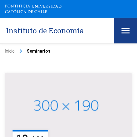
Instituto de Economía
keyboard_arrow_right
Inicio
Seminarios