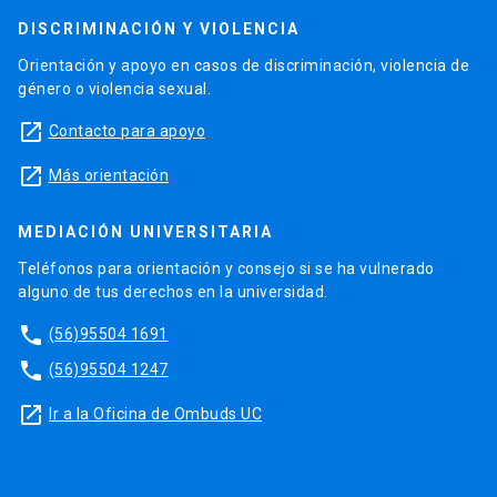
DISCRIMINACIÓN Y VIOLENCIA
Orientación y apoyo en casos de discriminación, violencia de
género o violencia sexual.
launch
Contacto para apoyo
launch
Más orientación
MEDIACIÓN UNIVERSITARIA
Teléfonos para orientación y consejo si se ha vulnerado
alguno de tus derechos en la universidad.
phone
(56)95504 1691
phone
(56)95504 1247
launch
Ir a la Oficina de Ombuds UC