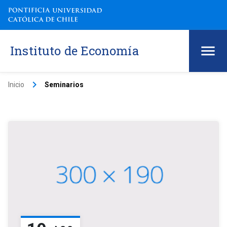
Instituto de Economía
keyboard_arrow_right
Inicio
Seminarios