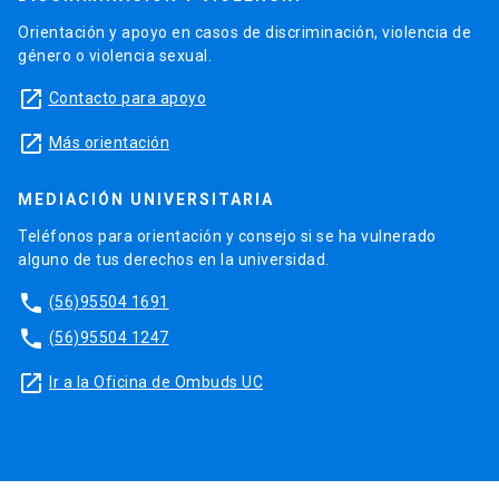
Orientación y apoyo en casos de discriminación, violencia de
género o violencia sexual.
launch
Contacto para apoyo
launch
Más orientación
MEDIACIÓN UNIVERSITARIA
Teléfonos para orientación y consejo si se ha vulnerado
alguno de tus derechos en la universidad.
phone
(56)95504 1691
phone
(56)95504 1247
launch
Ir a la Oficina de Ombuds UC