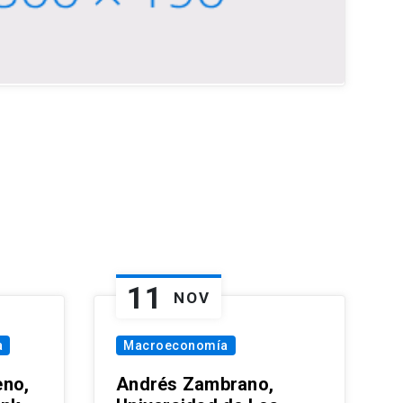
11
NOV
a
Macroeconomía
eno,
Andrés Zambrano,