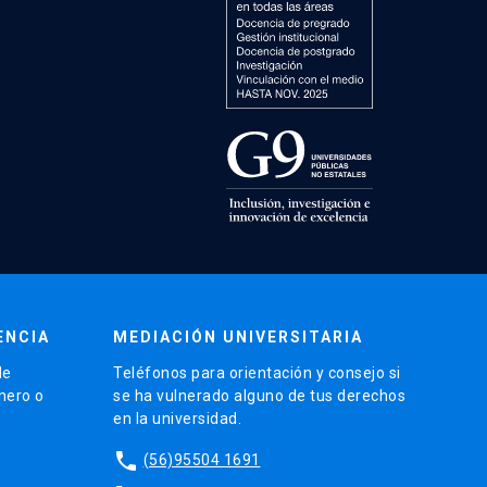
ENCIA
MEDIACIÓN UNIVERSITARIA
de
Teléfonos para orientación y consejo si
énero o
se ha vulnerado alguno de tus derechos
en la universidad.
phone
(56)95504 1691