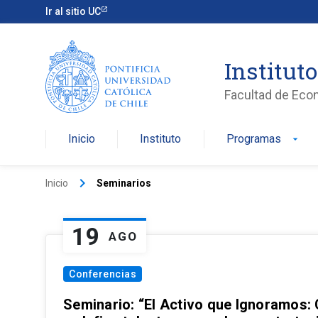
Ir al sitio UC
Institut
Facultad de Eco
Inicio
Instituto
Programas
arrow_drop_down
keyboard_arrow_right
Inicio
Seminarios
19
AGO
Conferencias
Seminario: “El Activo que Ignoramos: