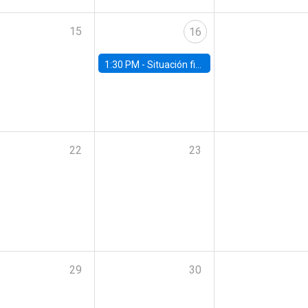
15
16
1:30 PM -
Situación fiscal: cierre 2025 y perspectivas de mediano plazo 2026–2030
22
23
29
30