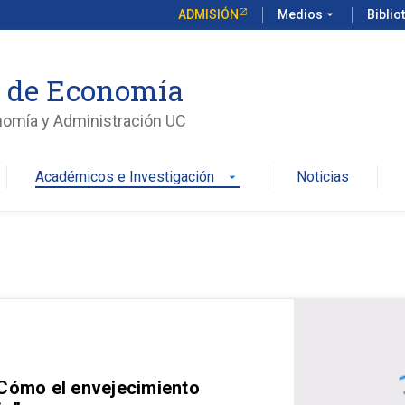
ADMISIÓN
Medios
arrow_drop_down
Biblio
o de Economía
nomía y Administración UC
Académicos e Investigación
Noticias
arrow_drop_down
 Cómo el envejecimiento