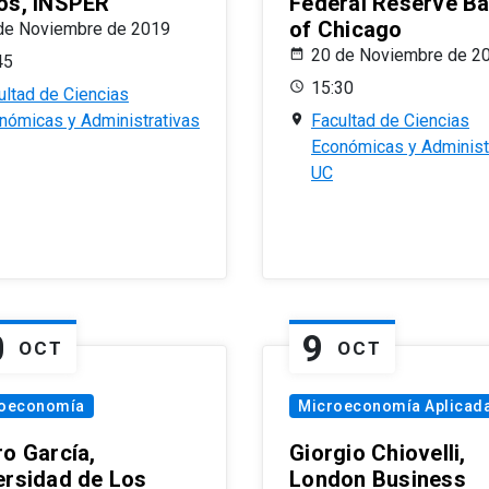
os, INSPER
Federal Reserve B
of Chicago
de Noviembre de 2019
20 de Noviembre de 2
45
15:30
ultad de Ciencias
nómicas y Administrativas
Facultad de Ciencias
Económicas y Administ
UC
0
9
OCT
OCT
oeconomía
Microeconomía Aplicad
ro García,
Giorgio Chiovelli,
ersidad de Los
London Business