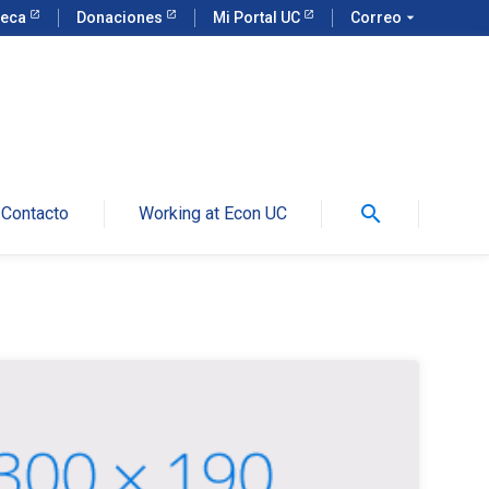
teca
Donaciones
Mi Portal UC
Correo
arrow_drop_down
search
Contacto
Working at Econ UC