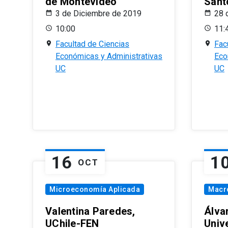
de Montevideo
Sant
3 de Diciembre de 2019
28 
10:00
11:
Facultad de Ciencias
Fac
Económicas y Administrativas
Eco
UC
UC
16
1
OCT
Microeconomía Aplicada
Macr
Valentina Paredes,
Álva
UChile-FEN
Univ