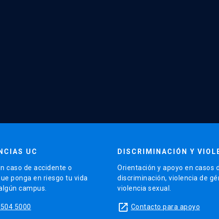
NCIAS UC
DISCRIMINACIÓN Y VIOL
n caso de accidente o
Orientación y apoyo en casos 
que ponga en riesgo tu vida
discriminación, violencia de g
 algún campus.
violencia sexual.
launch
5504 5000
Contacto para apoyo