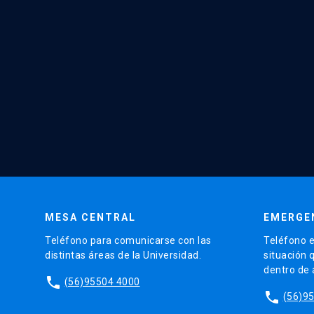
MESA CENTRAL
EMERGE
Teléfono para comunicarse con las
Teléfono e
distintas áreas de la Universidad.
situación 
dentro de
phone
(56)95504 4000
phone
(56)9