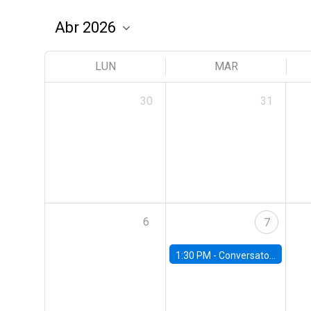
LUN
MAR
30
31
6
7
1:30 PM -
Conversatorio | Pobreza: La mirada de León XIV