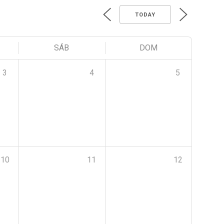
TODAY
SÁB
DOM
3
4
5
10
11
12