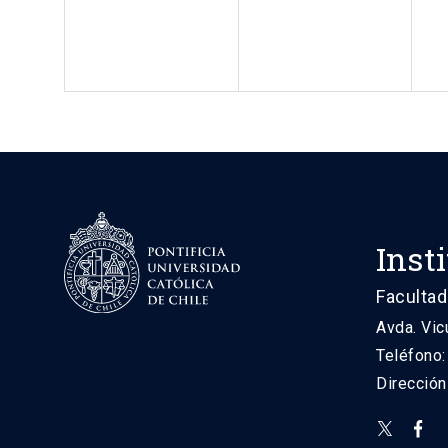
Inst
Facultad
Avda. Vic
Teléfono
Direcció