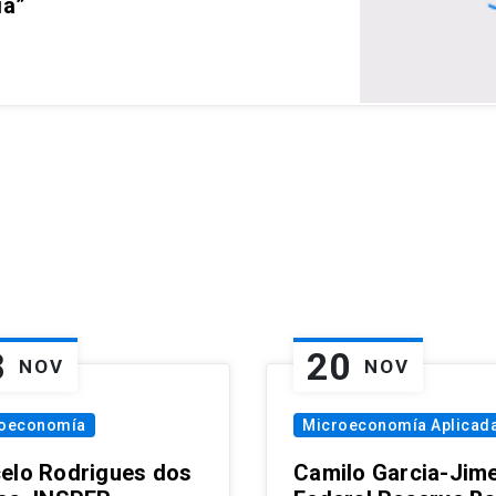
ia”
8
20
NOV
NOV
oeconomía
Microeconomía Aplicad
elo Rodrigues dos
Camilo Garcia-Jim