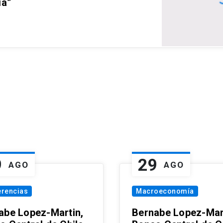
ia”
9
29
AGO
AGO
erencias
Macroeconomía
abe Lopez-Martin,
Bernabe Lopez-Mar