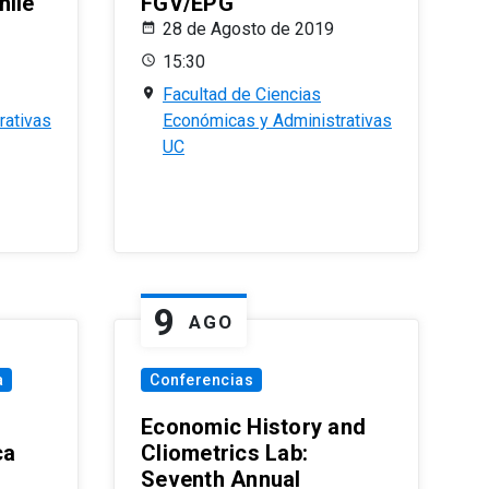
hile
FGV/EPG
28 de Agosto de 2019
15:30
Facultad de Ciencias
rativas
Económicas y Administrativas
UC
9
AGO
a
Conferencias
Economic History and
ca
Cliometrics Lab:
Seventh Annual