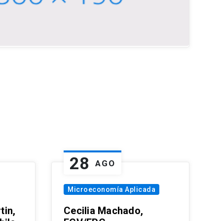
28
AGO
Microeconomía Aplicada
tin,
Cecilia Machado,