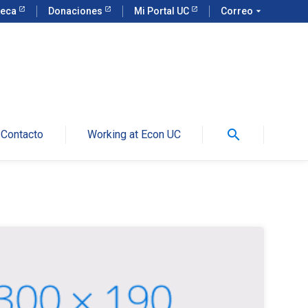
teca
Donaciones
Mi Portal UC
Correo
arrow_drop_down
search
Contacto
Working at Econ UC