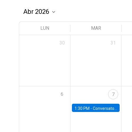
LUN
MAR
30
31
6
7
1:30 PM -
Conversatorio | Pobreza: La mirada de León XIV