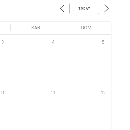
TODAY
SÁB
DOM
3
4
5
10
11
12