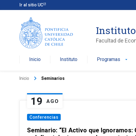
Ir al sitio UC
Institut
Facultad de Eco
Inicio
Instituto
Programas
arrow_drop_down
keyboard_arrow_right
Inicio
Seminarios
19
AGO
Conferencias
Seminario: “El Activo que Ignoramos: