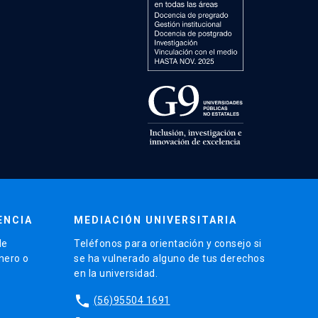
ENCIA
MEDIACIÓN UNIVERSITARIA
de
Teléfonos para orientación y consejo si
énero o
se ha vulnerado alguno de tus derechos
en la universidad.
phone
(56)95504 1691