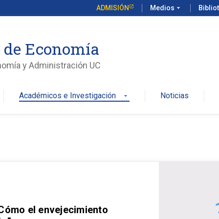
ADMISIÓN
Medios
arrow_drop_down
Biblio
o de Economía
nomía y Administración UC
Académicos e Investigación
Noticias
arrow_drop_down
 Cómo el envejecimiento