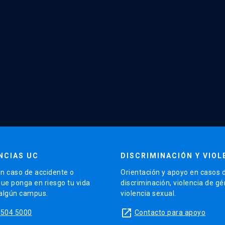
NCIAS UC
DISCRIMINACIÓN Y VIOL
n caso de accidente o
Orientación y apoyo en casos 
que ponga en riesgo tu vida
discriminación, violencia de g
 algún campus.
violencia sexual.
launch
5504 5000
Contacto para apoyo