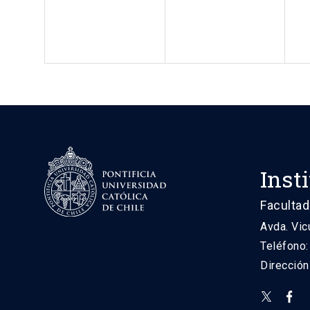
Inst
Facultad
Avda. Vic
Teléfono
Direcció