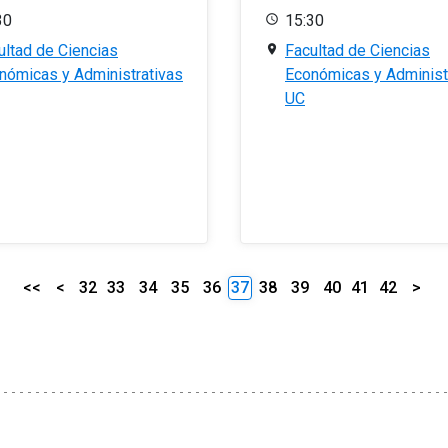
30
15:30
ultad de Ciencias
Facultad de Ciencias
nómicas y Administrativas
Económicas y Administ
UC
<<
<
32
33
34
35
36
37
38
39
40
41
42
>