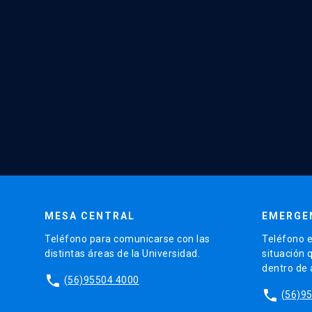
MESA CENTRAL
EMERGE
Teléfono para comunicarse con las
Teléfono e
distintas áreas de la Universidad.
situación 
dentro de
phone
(56)95504 4000
phone
(56)9