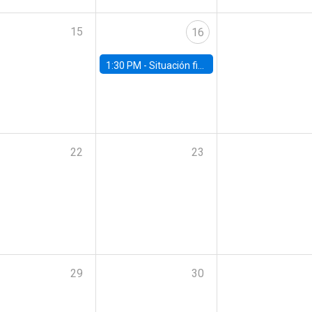
15
16
1:30 PM -
Situación fiscal: cierre 2025 y perspectivas de mediano plazo 2026–2030
22
23
29
30